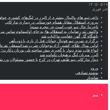
۱۴۰۵/۰۵/۱۷
خبر فوری
داعی:تیم های والیبال بیشتری از البرز در لیگ‌های کشوری خوا
پیروزی استقلال مقابل همنام خوزستانی در دیداری تدارکاتی
تاجرنیا: حال تیم خوب است جز پنجره بسته!
واکنش تند رضاییان به استقلالی‌ها/ به جای اولتیماتوم تماس می‌
باشگاه گل گهر: حقانیت ما اثبات شد
برگزاری تمرین تیم فوتبال جوانان قبل از بازی با ذوب‌آهن
اولین مدال طلای کشتی آزاد نوجوانان ضرب شد/اسمعلی نقره‌
انواع قاب بندی دیوار با گچبری پیش ساخته پلی یورتان دکارت
البرز میزبان لیگ پرهیجان تکواندو شد
دیدار تدارکاتی تیم طیف تهران در کرج با حضور مسئولان ورزش
ورود
نوشته تصادفی
سایدبار
منو