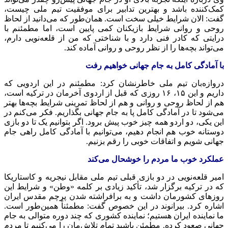
کمک‌کننده باشد و بهترین تدابیر برای موفقیت تیم ملی چیست،
گفت: الان شرایط خیلی سخت است. همان‌طور که می‌دانید از لحاظ
روحی و روانی شرایط بازیکنان کمی پایین است، اما مطمئنم با
درایتی که کادر فنی دارد و با شناختی که من از قلعه‌نویی دارم،
می‌تواند بچه‌ها را از نظر روحی و روانی آماده کند.
با آمادگی کامل به جام جهانی خواهیم رفت
دروازه‌بان تیم ملی خاطرنشان کرد: مطمئنم در این اردویی که
داریم و این ۱۵، ۱۶ روزی که قبل از اردوی آخرمان در ترکیه است،
هم از لحاظ روحی و روانی و هم از لحاظ تمرینی شرایط بچه‌ها بهتر
می‌شود تا در آمادگی کامل پا به جام جهانی بگذاریم. فکر می‌کنم در
این یکی، دو اردو همه چیز خوب پیش برود. اگر بتوانیم یک تا دو بازی
دوستانه خوب هم انجام دهیم، می‌توانیم با آمادگی کامل راهی جام
جهانی شویم و اتفاقات خوبی را رقم بزنیم.
عملکرد خوب ما مردم را خوشحال می‌کند
امیر قلعه‌نویی در دو بازی قبلی تیم ملی مقابل نیجریه و کاستاریکا
که در ترکیه برگزار شد، تأکید زیادی بر کلمه «وطن» و شرایط این
روزهای کشورمان داشت و به برافراشته شدن پرچم مقدس ایران
اشاره کرد. بیرانوند در این خصوص گفت: مطمئناً همین‌طور است.
ما نماینده ایران هستیم؛ نماینده کشوری که چند دوره متوالی به جام
جهانی صعود کرده. مطمئن باشید تمام تلاش‌مان را می‌کنیم تا مردم