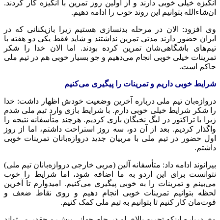
انگیزه خیلی خوبی دارند و از اولین روز تمرین با انگیزه کار کردند.
ان‌شاءالله بتوانیم این روند خوب را ادامه دهیم.
وی افزود: الان در مرحله بدنسازی هستیم زیرا بازیکنانی که در
ایران حضور دارند مدتی تمرین نداشتند و شاید فقط یکی دو هفته با
تیم‌های باشگاهی‌شان تمرین کرده بودند. اما الان خدا را شکر
تمرینات خیلی خوبی انجام می‌دهیم و جو بسیار خوبی هم در تیم ملی
حاکم است.
شرایط خوبی داریم و تمرینات را پیگیری می‌کنیم
دروازه‌بان تیم ملی درباره آخرین وضعیت خودش اظهار داشت: خدا
را شکر شرایط خیلی خوبی دارم. با شرایط بازی وارد تیم ملی شدم
زیرا با تراکتور در لیگ نخبگان بازی کردیم. هرچند متأسفانه نتیجه را
واگذار کردیم. بعد از آن دو، سه روز استراحت داشتم، اما از روز
اول حضور در تیم ملی با مربیان جدید دروازه‌بانان تمرینات خوبی
داشتم.
بیرانوند ادامه داد: متأسفانه آلین (مربی خارجی دروازه‌بانان تیم ملی)
نتوانست برای این اردو به ما اضافه شود، اما شرایط را خوب
می‌بینم و تمرینات را به خوبی پیگیری می‌کنیم. امیدوارم تا آخرین
لحظه بتوانیم تمرینات خوبی انجام دهیم و روی نقاط ضعف و
قوت‌مان کار کنیم تا بتوانیم به تیم ملی کمک کنیم.
وی درباره اینکه تجربه بالای او در جام جهانی پیش‌رو چقدر می‌تواند