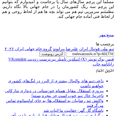
مسلما این پرچم سال‌های سال پا برجاست و امیدوارم که بتوانیم
این پرچم سه رنگ کشورمان را در جام جهانی بالا نگاه داریم.
مطمئنم سرمربی تیم هم می تواند بچه ها هم از لحاظ روحی و هم
از لحاظ فنی آماده جام جهانی کند.
منبع:مهر
برچسب ها
تیم ملی فوتبال ایران
علیرضا بیرانوند
گروه جام جهانی ایران ۲۰۲۶
آدرس رونوشت
فیس بوک
توییتر (X)
لینکدین
‫تامبلر
‫پین‌ترست
‫رددیت
‫VKontakte
رایانامه
چاپ
آخرین اخبار
داعی:تیم های والیبال بیشتری از البرز در لیگ‌های کشوری
خواهیم داشت
پیروزی استقلال مقابل همنام خوزستانی در دیداری تدارکاتی
تاجرنیا: حال تیم خوب است جز پنجره بسته!
واکنش تند رضاییان به استقلالی‌ها/ به جای اولتیماتوم تماس
می‌گرفتید
باشگاه گل گهر: حقانیت ما اثبات شد
برگزاری تمرین تیم فوتبال جوانان قبل از بازی با ذوب‌آهن