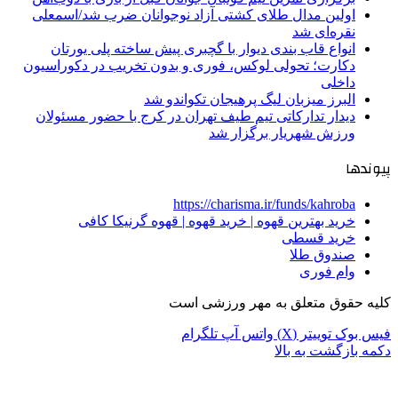
اولین مدال طلای کشتی آزاد نوجوانان ضرب شد/اسمعلی
نقره‌ای شد
انواع قاب بندی دیوار با گچبری پیش ساخته پلی یورتان
دکارت؛ تحولی لوکس، فوری و بدون تخریب در دکوراسیون
داخلی
البرز میزبان لیگ پرهیجان تکواندو شد
دیدار تدارکاتی تیم طیف تهران در کرج با حضور مسئولان
ورزش شهریار برگزار شد
پیوندها
https://charisma.ir/funds/kahroba
خرید بهترین قهوه | خرید قهوه | قهوه گرنیکا کافی
خرید قسطی
صندوق طلا
وام فوری
کلیه حقوق متعلق به مهر ورزشی است
فیس بوک
توییتر (X)
واتس آپ
تلگرام
دکمه بازگشت به بالا