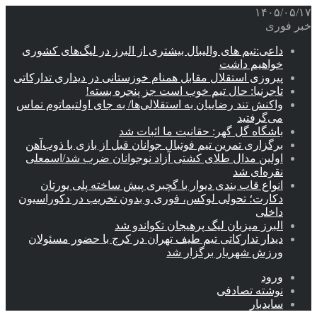
۱۴۰۵/۰۵/۱۷
خبر فوری
داعی:تیم های والیبال بیشتری از البرز در لیگ‌های کشوری
خواهیم داشت
پیروزی استقلال مقابل همنام خوزستانی در دیداری تدارکاتی
تاجرنیا: حال تیم خوب است جز پنجره بسته!
واکنش تند رضاییان به استقلالی‌ها/ به جای اولتیماتوم تماس
می‌گرفتید
باشگاه گل گهر: حقانیت ما اثبات شد
برگزاری تمرین تیم فوتبال جوانان قبل از بازی با ذوب‌آهن
اولین مدال طلای کشتی آزاد نوجوانان ضرب شد/اسمعلی
نقره‌ای شد
انواع قاب بندی دیوار با گچبری پیش ساخته پلی یورتان
دکارت؛ تحولی لوکس، فوری و بدون تخریب در دکوراسیون
داخلی
البرز میزبان لیگ پرهیجان تکواندو شد
دیدار تدارکاتی تیم طیف تهران در کرج با حضور مسئولان
ورزش شهریار برگزار شد
ورود
نوشته تصادفی
سایدبار