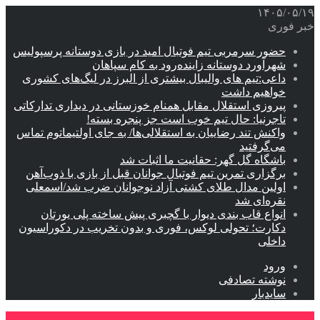
۱۴۰۵/۰۵/۱۹
خبر فوری
حضور سرمربی تیم فوتبال امید در بازی دوستانه پرسپولیس
شهرآورد دوستانه زاینده‌رود به کام سپاهان
داعی:تیم های والیبال بیشتری از البرز در لیگ‌های کشوری
خواهیم داشت
پیروزی استقلال مقابل همنام خوزستانی در دیداری تدارکاتی
تاجرنیا: حال تیم خوب است جز پنجره بسته!
واکنش تند رضاییان به استقلالی‌ها/ به جای اولتیماتوم تماس
می‌گرفتید
باشگاه گل گهر: حقانیت ما اثبات شد
برگزاری تمرین تیم فوتبال جوانان قبل از بازی با ذوب‌آهن
اولین مدال طلای کشتی آزاد نوجوانان ضرب شد/اسمعلی
نقره‌ای شد
انواع قاب بندی دیوار با گچبری پیش ساخته پلی یورتان
دکارت؛ تحولی لوکس، فوری و بدون تخریب در دکوراسیون
داخلی
ورود
نوشته تصادفی
سایدبار