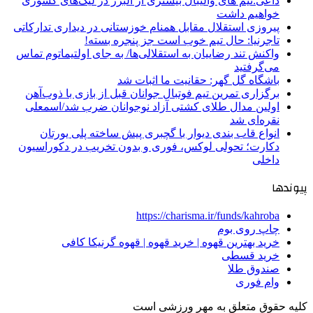
داعی:تیم های والیبال بیشتری از البرز در لیگ‌های کشوری
خواهیم داشت
پیروزی استقلال مقابل همنام خوزستانی در دیداری تدارکاتی
تاجرنیا: حال تیم خوب است جز پنجره بسته!
واکنش تند رضاییان به استقلالی‌ها/ به جای اولتیماتوم تماس
می‌گرفتید
باشگاه گل گهر: حقانیت ما اثبات شد
برگزاری تمرین تیم فوتبال جوانان قبل از بازی با ذوب‌آهن
اولین مدال طلای کشتی آزاد نوجوانان ضرب شد/اسمعلی
نقره‌ای شد
انواع قاب بندی دیوار با گچبری پیش ساخته پلی یورتان
دکارت؛ تحولی لوکس، فوری و بدون تخریب در دکوراسیون
داخلی
پیوندها
https://charisma.ir/funds/kahroba
چاپ روی بوم
خرید بهترین قهوه | خرید قهوه | قهوه گرنیکا کافی
خرید قسطی
صندوق طلا
وام فوری
کلیه حقوق متعلق به مهر ورزشی است