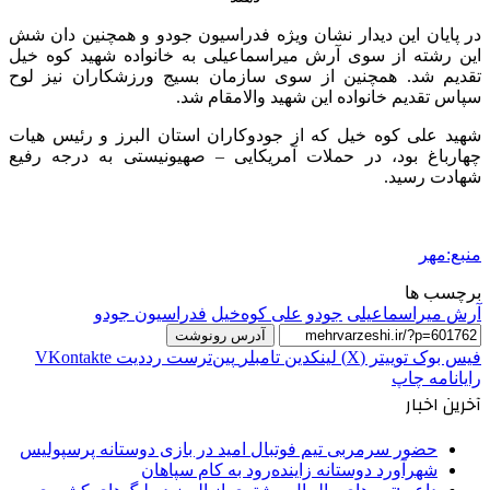
در پایان این دیدار نشان ویژه فدراسیون جودو و همچنین دان شش
این رشته از سوی آرش میراسماعیلی به خانواده شهید کوه خیل
تقدیم شد. همچنین از سوی سازمان بسیج ورزشکاران نیز لوح
سپاس تقدیم خانواده این شهید والامقام شد.
شهید علی کوه خیل که از جودوکاران استان البرز و رئیس هیات
چهارباغ بود، در حملات آمریکایی – صهیونیستی به درجه رفیع
شهادت رسید.
منبع:مهر
برچسب ها
آرش میراسماعیلی
جودو
علی کوه‌خیل
فدراسیون جودو
آدرس رونوشت
فیس بوک
توییتر (X)
لینکدین
‫تامبلر
‫پین‌ترست
‫رددیت
‫VKontakte
رایانامه
چاپ
آخرین اخبار
حضور سرمربی تیم فوتبال امید در بازی دوستانه پرسپولیس
شهرآورد دوستانه زاینده‌رود به کام سپاهان