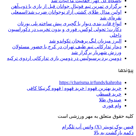
باشگاه گل گهر: حقانیت ما اثبات شد
برگزاری تمرین تیم فوتبال جوانان قبل از بازی با ذوب‌آهن
اولین مدال طلای کشتی آزاد نوجوانان ضرب شد/اسمعلی
نقره‌ای شد
انواع قاب بندی دیوار با گچبری پیش ساخته پلی یورتان
دکارت؛ تحولی لوکس، فوری و بدون تخریب در دکوراسیون
داخلی
البرز میزبان لیگ پرهیجان تکواندو شد
دیدار تدارکاتی تیم طیف تهران در کرج با حضور مسئولان
ورزش شهریار برگزار شد
دومین برد پرسپولیس در دومین بازی تدارکاتی اردوی ترکیه
پیوندها
https://charisma.ir/funds/kahroba
خرید بهترین قهوه | خرید قهوه | قهوه گرنیکا کافی
خرید قسطی
صندوق طلا
وام فوری
کلیه حقوق متعلق به مهر ورزشی است
فیس بوک
توییتر (X)
واتس آپ
تلگرام
دکمه بازگشت به بالا