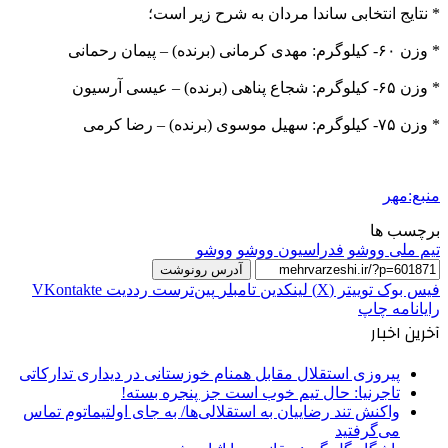
* نتایج انتخابی ساندا مردان به شرح زیر است؛
* وزن ۶۰- کیلوگرم: مهدی کرمانی (برنده) – پیمان رحمانی
* وزن ۶۵- کیلوگرم: شجاع پناهی (برنده) – عیسی آرسیون
* وزن ۷۵- کیلوگرم: سهیل موسوی (برنده) – رضا کرمی
منبع:مهر
برچسب ها
تیم ملی ووشو
فدراسیون ووشو
ووشو
آدرس رونوشت
فیس بوک
توییتر (X)
لینکدین
‫تامبلر
‫پین‌ترست
‫رددیت
‫VKontakte
رایانامه
چاپ
آخرین اخبار
پیروزی استقلال مقابل همنام خوزستانی در دیداری تدارکاتی
تاجرنیا: حال تیم خوب است جز پنجره بسته!
واکنش تند رضاییان به استقلالی‌ها/ به جای اولتیماتوم تماس
می‌گرفتید