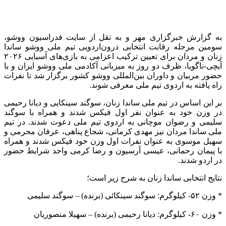
به گزارش خبرگزاری مهر و به نقل از سایت فدراسیون ووشو،
سومین مرحله رقابت انتخابی درون‌اردویی تیم ملی ووشو ساندا
زنان و مردان برای تعیین ترکیب اعزامی به بازی‌های آسیایی ۲۰۲۶
آیچی-ناگویا، ظرف دو روز به میزبانی آکادمی ملی ووشو ایران و با
حضور مربیان و داوران بین‌المللی ووشو کشور برگزار شد تا نفرات
راه یافته به اردوی تیم ملی معرفی شوند.
بر این اساس در تیم ملی ساندا زنان، سوگند سینکایی و دیانا رحیمی
در وزن خود به عنوان نفر اول فیکس شدند و همراه با سوگند
سلیمی و رضوان موچانی به اردوی تیم ملی دعوت شدند. در تیم
ملی ساندا مردان نیز مهدی کرمانی، شجاع پناهی، عرفان محرمی و
سهیل موسوی به عنوان نفرات اول وزن خود فیکس شدند و همراه
با پیمان رحمانی، عیسی آرسیون و رضا کرمی واجد شرایط حضور
در اردو شدند.
نتایج انتخابی ساندا زنان به شرح زیر است؛
* وزن ۵۲- کیلوگرم: سوگند سینکائی (برنده) – سوگند سلیمی
* وزن ۶۰- کیلوگرم: دیانا رحیمی (برنده) – سهیلا منصوریان