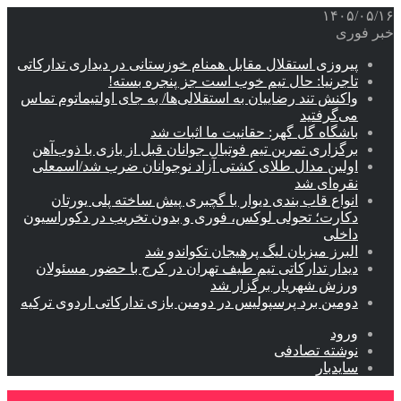
۱۴۰۵/۰۵/۱۶
خبر فوری
پیروزی استقلال مقابل همنام خوزستانی در دیداری تدارکاتی
تاجرنیا: حال تیم خوب است جز پنجره بسته!
واکنش تند رضاییان به استقلالی‌ها/ به جای اولتیماتوم تماس
می‌گرفتید
باشگاه گل گهر: حقانیت ما اثبات شد
برگزاری تمرین تیم فوتبال جوانان قبل از بازی با ذوب‌آهن
اولین مدال طلای کشتی آزاد نوجوانان ضرب شد/اسمعلی
نقره‌ای شد
انواع قاب بندی دیوار با گچبری پیش ساخته پلی یورتان
دکارت؛ تحولی لوکس، فوری و بدون تخریب در دکوراسیون
داخلی
البرز میزبان لیگ پرهیجان تکواندو شد
دیدار تدارکاتی تیم طیف تهران در کرج با حضور مسئولان
ورزش شهریار برگزار شد
دومین برد پرسپولیس در دومین بازی تدارکاتی اردوی ترکیه
ورود
نوشته تصادفی
سایدبار