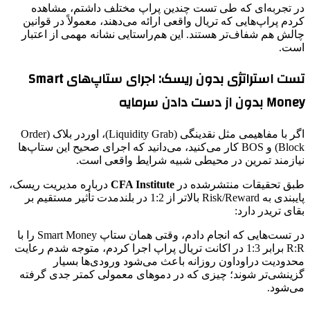
در تجربه‌ای که طی تست چندین پراپ مختلف داشتم، مشاهده
کردم پراپ‌هایی که تریال واقعی ارائه می‌دهند، معمولاً در قوانین
چالش هم شفاف‌تر هستند. این هم‌راستایی نشانه مهمی از اعتبار
است.
تست استراتژی بدون ریسک: اجرای ستاپ‌های Smart
Money بدون از دست دادن سرمایه
اگر با مفاهیمی مثل نقدینگی (Liquidity Grab)، اوردر بلاک (Order
Block) و BOS کار می‌کنید، می‌دانید که اجرای صحیح این ستاپ‌ها
نیازمند تمرین در محیطی شبیه شرایط واقعی است.
طبق تحقیقات منتشرشده در
CFA Institute
درباره مدیریت ریسک،
پایبندی به Risk/Reward بالاتر از 1:2 در بلندمدت تأثیر مستقیم بر
بقای تریدر دارد:
در تست‌هایی که انجام دادم، وقتی همان ستاپ Smart Money را با
R:R برابر 1:3 در اکانت تریال پراپ اجرا کردم، متوجه شدم رعایت
محدودیت دراوداون روزانه باعث می‌شود ورودی‌ها بسیار
گزینشی‌تر شوند؛ چیزی که در دموهای معمولی کمتر جدی گرفته
می‌شود.