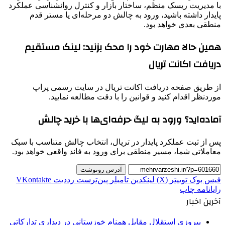
با مدیریت ریسک منظم، ساختار بازار و کنترل روانشناسی عملکرد
پایدار داشته باشید، ورود به چالش دو مرحله‌ای یا مستر قدم
منطقی بعدی خواهد بود.
همین حالا مهارت خود را محک بزنید: لینک مستقیم
دریافت اکانت تریال
از طریق صفحه دریافت اکانت تریال در سایت رسمی پراپ
موردنظر اقدام کنید و قوانین را با دقت مطالعه نمایید.
آماده‌اید؟ ورود به لیگ حرفه‌ای‌ها با خرید چالش
پس از ثبت عملکرد پایدار در تریال، انتخاب چالش متناسب با سبک
معاملاتی شما، مسیر منطقی برای ورود به فاند واقعی خواهد بود.
آدرس رونوشت
فیس بوک
توییتر (X)
لینکدین
‫تامبلر
‫پین‌ترست
‫رددیت
‫VKontakte
رایانامه
چاپ
آخرین اخبار
پیروزی استقلال مقابل همنام خوزستانی در دیداری تدارکاتی