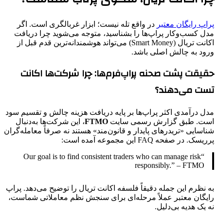
پراپ رایگان معتبر
در واقع تله نیست؛ ابزار غربالگری است. اگر
مدل کسب‌وکار پراپ‌ها را بشناسید، متوجه می‌شوید چرا دریافت
اکانت تریال (Smart Money) می‌تواند هوشمندانه‌ترین قدم قبل از
ورود به چالش اصلی باشد.
حقیقت پشت صحنه پراپ‌فرم‌ها: چرا شرکت‌ها اکانت
تست می‌دهند؟
مدل درآمدی اکثر پراپ‌ها بر پایه دریافت هزینه چالش و تقسیم سود
است. طبق گزارش رسمی سایت
FTMO
، این شرکت‌ها به‌دنبال
شناسایی «تریدرهای پایدار و قانون‌مند» هستند نه صرفاً معامله‌گران
پرریسک. در صفحه FAQ این مجموعه آمده است:
“Our goal is to find consistent traders who can manage risk
responsibly.” – FTMO
به نظرم این جمله دقیقاً فلسفه اکانت تریال را توضیح می‌دهد. پراپ
رایگان معتبر عملاً مرحله‌ای برای سنجش نظم معاملاتی شماست،
نه یک هدیه بی‌دلیل.