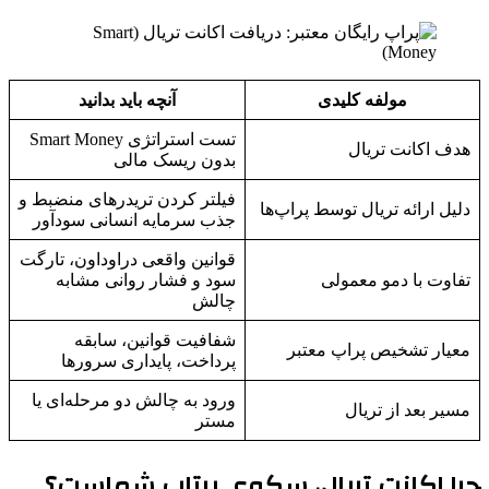
مولفه کلیدی
آنچه باید بدانید
تست استراتژی Smart Money
هدف اکانت تریال
بدون ریسک مالی
فیلتر کردن تریدرهای منضبط و
دلیل ارائه تریال توسط پراپ‌ها
جذب سرمایه انسانی سودآور
قوانین واقعی دراوداون، تارگت
تفاوت با دمو معمولی
سود و فشار روانی مشابه
چالش
شفافیت قوانین، سابقه
معیار تشخیص پراپ معتبر
پرداخت، پایداری سرورها
ورود به چالش دو مرحله‌ای یا
مسیر بعد از تریال
مستر
چرا اکانت تریال، سکوی پرتاب شماست؟