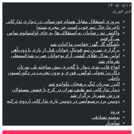
۱۴۰۵/۰۵/۱۶
خبر فوری
پیروزی استقلال مقابل همنام خوزستانی در دیداری تدارکاتی
تاجرنیا: حال تیم خوب است جز پنجره بسته!
واکنش تند رضاییان به استقلالی‌ها/ به جای اولتیماتوم تماس
می‌گرفتید
باشگاه گل گهر: حقانیت ما اثبات شد
برگزاری تمرین تیم فوتبال جوانان قبل از بازی با ذوب‌آهن
اولین مدال طلای کشتی آزاد نوجوانان ضرب شد/اسمعلی
نقره‌ای شد
انواع قاب بندی دیوار با گچبری پیش ساخته پلی یورتان
دکارت؛ تحولی لوکس، فوری و بدون تخریب در دکوراسیون
داخلی
البرز میزبان لیگ پرهیجان تکواندو شد
دیدار تدارکاتی تیم طیف تهران در کرج با حضور مسئولان
ورزش شهریار برگزار شد
دومین برد پرسپولیس در دومین بازی تدارکاتی اردوی ترکیه
ورود
نوشته تصادفی
سایدبار