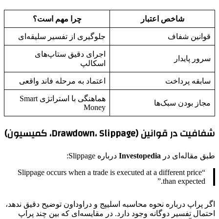
شاخص اعتبار
چرا مهم است؟
قوانین شفاف
جلوگیری از تفسیر سلیقه‌ای
اجرای دقیق ستاپ‌های
سرور پایدار
اسکالپ
سابقه پرداخت
اعتماد به مرحله فاند واقعی
هماهنگی با استراتژی Smart
مجاز بودن سبک‌ها
Money
شفافیت در قوانین (Drawdown، Slippage، کمیسیون)
طبق مقاله‌ای در
Investopedia
درباره Slippage:
“Slippage occurs when a trade is executed at a different price
than expected.”
اگر پراپ درباره نحوه محاسبه اسلیپج و دراوداون توضیح دقیق ندهد،
احتمال تفسیر دوگانه وجود دارد. در مقایسه‌ای که بین چند پراپ