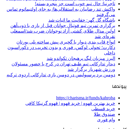
تاجرنیا: حال تیم خوب است جز پنجره بسته!
واکنش تند رضاییان به استقلالی‌ها/ به جای اولتیماتوم تماس
می‌گرفتید
باشگاه گل گهر: حقانیت ما اثبات شد
برگزاری تمرین تیم فوتبال جوانان قبل از بازی با ذوب‌آهن
اولین مدال طلای کشتی آزاد نوجوانان ضرب شد/اسمعلی
نقره‌ای شد
انواع قاب بندی دیوار با گچبری پیش ساخته پلی یورتان
دکارت؛ تحولی لوکس، فوری و بدون تخریب در دکوراسیون
داخلی
البرز میزبان لیگ پرهیجان تکواندو شد
دیدار تدارکاتی تیم طیف تهران در کرج با حضور مسئولان
ورزش شهریار برگزار شد
دومین برد پرسپولیس در دومین بازی تدارکاتی اردوی ترکیه
پیوندها
https://charisma.ir/funds/kahroba
خرید بهترین قهوه | خرید قهوه | قهوه گرنیکا کافی
خرید قسطی
صندوق طلا
وام فوری