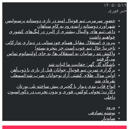
۱۴۰۵/۰۵/۱۹
خبر فوری
حضور سرمربی تیم فوتبال امید در بازی دوستانه پرسپولیس
شهرآورد دوستانه زاینده‌رود به کام سپاهان
داعی:تیم های والیبال بیشتری از البرز در لیگ‌های کشوری
خواهیم داشت
پیروزی استقلال مقابل همنام خوزستانی در دیداری تدارکاتی
تاجرنیا: حال تیم خوب است جز پنجره بسته!
واکنش تند رضاییان به استقلالی‌ها/ به جای اولتیماتوم تماس
می‌گرفتید
باشگاه گل گهر: حقانیت ما اثبات شد
برگزاری تمرین تیم فوتبال جوانان قبل از بازی با ذوب‌آهن
اولین مدال طلای کشتی آزاد نوجوانان ضرب شد/اسمعلی
نقره‌ای شد
انواع قاب بندی دیوار با گچبری پیش ساخته پلی یورتان
دکارت؛ تحولی لوکس، فوری و بدون تخریب در دکوراسیون
داخلی
ورود
نوشته تصادفی
سایدبار