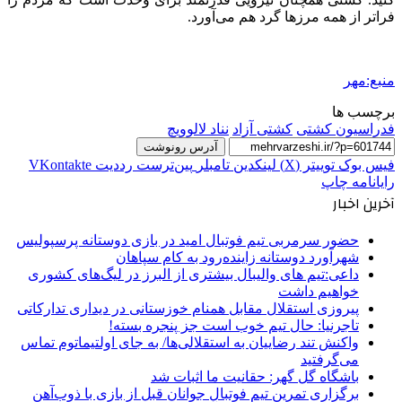
فراتر از همه مرزها گرد هم می‌آورد.
منبع:مهر
برچسب ها
فدراسیون کشتی
کشتی آزاد
نناد لالوویچ
آدرس رونوشت
فیس بوک
توییتر (X)
لینکدین
‫تامبلر
‫پین‌ترست
‫رددیت
‫VKontakte
رایانامه
چاپ
آخرین اخبار
حضور سرمربی تیم فوتبال امید در بازی دوستانه پرسپولیس
شهرآورد دوستانه زاینده‌رود به کام سپاهان
داعی:تیم های والیبال بیشتری از البرز در لیگ‌های کشوری
خواهیم داشت
پیروزی استقلال مقابل همنام خوزستانی در دیداری تدارکاتی
تاجرنیا: حال تیم خوب است جز پنجره بسته!
واکنش تند رضاییان به استقلالی‌ها/ به جای اولتیماتوم تماس
می‌گرفتید
باشگاه گل گهر: حقانیت ما اثبات شد
برگزاری تمرین تیم فوتبال جوانان قبل از بازی با ذوب‌آهن