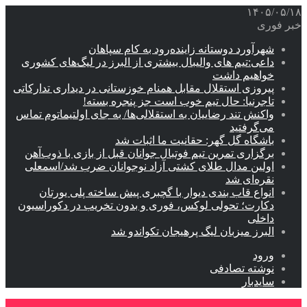
۱۴۰۵/۰۵/۱۸
خبر فوری
شهرآورد دوستانه زاینده‌رود به کام سپاهان
داعی:تیم های والیبال بیشتری از البرز در لیگ‌های کشوری
خواهیم داشت
پیروزی استقلال مقابل همنام خوزستانی در دیداری تدارکاتی
تاجرنیا: حال تیم خوب است جز پنجره بسته!
واکنش تند رضاییان به استقلالی‌ها/ به جای اولتیماتوم تماس
می‌گرفتید
باشگاه گل گهر: حقانیت ما اثبات شد
برگزاری تمرین تیم فوتبال جوانان قبل از بازی با ذوب‌آهن
اولین مدال طلای کشتی آزاد نوجوانان ضرب شد/اسمعلی
نقره‌ای شد
انواع قاب بندی دیوار با گچبری پیش ساخته پلی یورتان
دکارت؛ تحولی لوکس، فوری و بدون تخریب در دکوراسیون
داخلی
البرز میزبان لیگ پرهیجان تکواندو شد
ورود
نوشته تصادفی
سایدبار