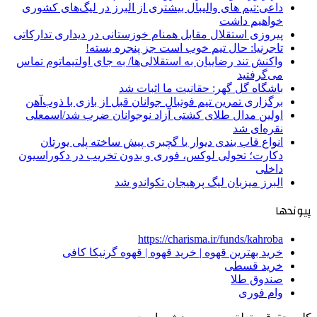
داعی:تیم های والیبال بیشتری از البرز در لیگ‌های کشوری
خواهیم داشت
پیروزی استقلال مقابل همنام خوزستانی در دیداری تدارکاتی
تاجرنیا: حال تیم خوب است جز پنجره بسته!
واکنش تند رضاییان به استقلالی‌ها/ به جای اولتیماتوم تماس
می‌گرفتید
باشگاه گل گهر: حقانیت ما اثبات شد
برگزاری تمرین تیم فوتبال جوانان قبل از بازی با ذوب‌آهن
اولین مدال طلای کشتی آزاد نوجوانان ضرب شد/اسمعلی
نقره‌ای شد
انواع قاب بندی دیوار با گچبری پیش ساخته پلی یورتان
دکارت؛ تحولی لوکس، فوری و بدون تخریب در دکوراسیون
داخلی
البرز میزبان لیگ پرهیجان تکواندو شد
پیوندها
https://charisma.ir/funds/kahroba
خرید بهترین قهوه | خرید قهوه | قهوه گرنیکا کافی
خرید قسطی
صندوق طلا
وام فوری