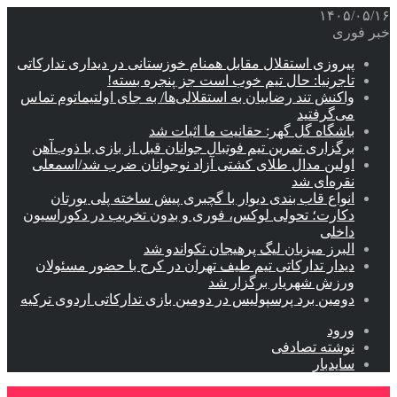
۱۴۰۵/۰۵/۱۶
خبر فوری
پیروزی استقلال مقابل همنام خوزستانی در دیداری تدارکاتی
تاجرنیا: حال تیم خوب است جز پنجره بسته!
واکنش تند رضاییان به استقلالی‌ها/ به جای اولتیماتوم تماس
می‌گرفتید
باشگاه گل گهر: حقانیت ما اثبات شد
برگزاری تمرین تیم فوتبال جوانان قبل از بازی با ذوب‌آهن
اولین مدال طلای کشتی آزاد نوجوانان ضرب شد/اسمعلی
نقره‌ای شد
انواع قاب بندی دیوار با گچبری پیش ساخته پلی یورتان
دکارت؛ تحولی لوکس، فوری و بدون تخریب در دکوراسیون
داخلی
البرز میزبان لیگ پرهیجان تکواندو شد
دیدار تدارکاتی تیم طیف تهران در کرج با حضور مسئولان
ورزش شهریار برگزار شد
دومین برد پرسپولیس در دومین بازی تدارکاتی اردوی ترکیه
ورود
نوشته تصادفی
سایدبار