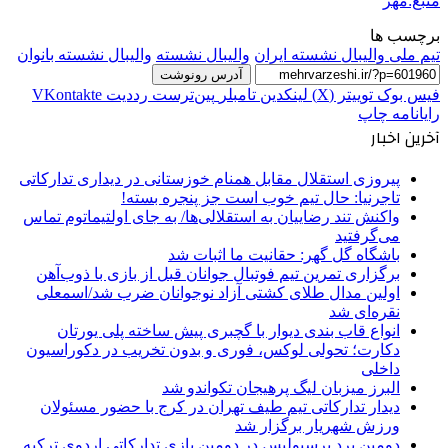
منبع:مهر
برچسب ها
تیم ملی والیبال نشسته ایران
والیبال نشسته
والیبال نشسته بانوان
آدرس رونوشت
فیس بوک
توییتر (X)
لینکدین
‫تامبلر
‫پین‌ترست
‫رددیت
‫VKontakte
رایانامه
چاپ
آخرین اخبار
پیروزی استقلال مقابل همنام خوزستانی در دیداری تدارکاتی
تاجرنیا: حال تیم خوب است جز پنجره بسته!
واکنش تند رضاییان به استقلالی‌ها/ به جای اولتیماتوم تماس
می‌گرفتید
باشگاه گل گهر: حقانیت ما اثبات شد
برگزاری تمرین تیم فوتبال جوانان قبل از بازی با ذوب‌آهن
اولین مدال طلای کشتی آزاد نوجوانان ضرب شد/اسمعلی
نقره‌ای شد
انواع قاب بندی دیوار با گچبری پیش ساخته پلی یورتان
دکارت؛ تحولی لوکس، فوری و بدون تخریب در دکوراسیون
داخلی
البرز میزبان لیگ پرهیجان تکواندو شد
دیدار تدارکاتی تیم طیف تهران در کرج با حضور مسئولان
ورزش شهریار برگزار شد
دومین برد پرسپولیس در دومین بازی تدارکاتی اردوی ترکیه