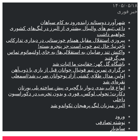
۱۴۰۵/۰۵/۱۸
خبر فوری
شهرآورد دوستانه زاینده‌رود به کام سپاهان
داعی:تیم های والیبال بیشتری از البرز در لیگ‌های کشوری
خواهیم داشت
پیروزی استقلال مقابل همنام خوزستانی در دیداری تدارکاتی
تاجرنیا: حال تیم خوب است جز پنجره بسته!
واکنش تند رضاییان به استقلالی‌ها/ به جای اولتیماتوم تماس
می‌گرفتید
باشگاه گل گهر: حقانیت ما اثبات شد
برگزاری تمرین تیم فوتبال جوانان قبل از بازی با ذوب‌آهن
اولین مدال طلای کشتی آزاد نوجوانان ضرب شد/اسمعلی
نقره‌ای شد
انواع قاب بندی دیوار با گچبری پیش ساخته پلی یورتان
دکارت؛ تحولی لوکس، فوری و بدون تخریب در دکوراسیون
داخلی
البرز میزبان لیگ پرهیجان تکواندو شد
ورود
نوشته تصادفی
سایدبار