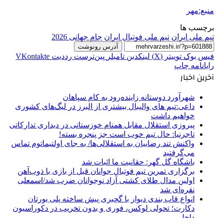
منبع:مهر
برچسب ها
تیم ملی ایران
تیم ملی فوتبال ایران
جام جهانی 2026
آدرس رونوشت
فیس بوک
توییتر (X)
لینکدین
‫تامبلر
‫پین‌ترست
‫رددیت
‫VKontakte
رایانامه
چاپ
آخرین اخبار
شهرآورد دوستانه زاینده‌رود به کام سپاهان
داعی:تیم های والیبال بیشتری از البرز در لیگ‌های کشوری
خواهیم داشت
پیروزی استقلال مقابل همنام خوزستانی در دیداری تدارکاتی
تاجرنیا: حال تیم خوب است جز پنجره بسته!
واکنش تند رضاییان به استقلالی‌ها/ به جای اولتیماتوم تماس
می‌گرفتید
باشگاه گل گهر: حقانیت ما اثبات شد
برگزاری تمرین تیم فوتبال جوانان قبل از بازی با ذوب‌آهن
اولین مدال طلای کشتی آزاد نوجوانان ضرب شد/اسمعلی
نقره‌ای شد
انواع قاب بندی دیوار با گچبری پیش ساخته پلی یورتان
دکارت؛ تحولی لوکس، فوری و بدون تخریب در دکوراسیون
داخلی