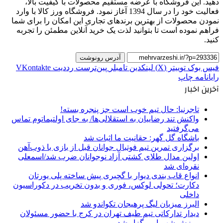
دهید. این فروشگاه با عرضه مستقیم محصولات با کیفیت بالا،
فعالیت خود را در سال 1394 آغاز نمود. فروشگاه ورز کالا با وارد
نمودن محصولات از بهترین برند‌های تجاری این امکان را برای شما
فراهم نموده است تا بتوانید لذت یک خرید آنلاین مطمئن را تجربه
کنید.
آدرس رونوشت
فیس بوک
توییتر (X)
لینکدین
‫تامبلر
‫پین‌ترست
‫رددیت
‫VKontakte
رایانامه
چاپ
آخرین اخبار
تاجرنیا: حال تیم خوب است جز پنجره بسته!
واکنش تند رضاییان به استقلالی‌ها/ به جای اولتیماتوم تماس
می‌گرفتید
باشگاه گل گهر: حقانیت ما اثبات شد
برگزاری تمرین تیم فوتبال جوانان قبل از بازی با ذوب‌آهن
اولین مدال طلای کشتی آزاد نوجوانان ضرب شد/اسمعلی
نقره‌ای شد
انواع قاب بندی دیوار با گچبری پیش ساخته پلی یورتان
دکارت؛ تحولی لوکس، فوری و بدون تخریب در دکوراسیون
داخلی
البرز میزبان لیگ پرهیجان تکواندو شد
دیدار تدارکاتی تیم طیف تهران در کرج با حضور مسئولان
ورزش شهریار برگزار شد