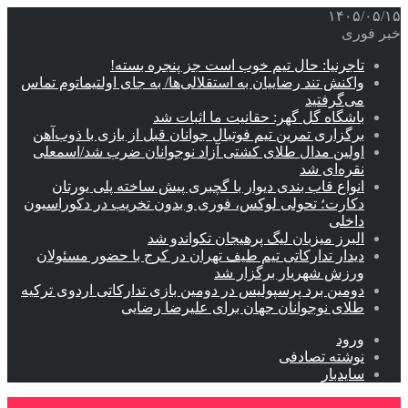
۱۴۰۵/۰۵/۱۵
خبر فوری
تاجرنیا: حال تیم خوب است جز پنجره بسته!
واکنش تند رضاییان به استقلالی‌ها/ به جای اولتیماتوم تماس
می‌گرفتید
باشگاه گل گهر: حقانیت ما اثبات شد
برگزاری تمرین تیم فوتبال جوانان قبل از بازی با ذوب‌آهن
اولین مدال طلای کشتی آزاد نوجوانان ضرب شد/اسمعلی
نقره‌ای شد
انواع قاب بندی دیوار با گچبری پیش ساخته پلی یورتان
دکارت؛ تحولی لوکس، فوری و بدون تخریب در دکوراسیون
داخلی
البرز میزبان لیگ پرهیجان تکواندو شد
دیدار تدارکاتی تیم طیف تهران در کرج با حضور مسئولان
ورزش شهریار برگزار شد
دومین برد پرسپولیس در دومین بازی تدارکاتی اردوی ترکیه
طلای نوجوانان جهان برای علیرضا رضایی
ورود
نوشته تصادفی
سایدبار