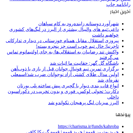
رایانامه
چاپ
آخرین اخبار
شهرآورد دوستانه زاینده‌رود به کام سپاهان
داعی:تیم های والیبال بیشتری از البرز در لیگ‌های کشوری
خواهیم داشت
پیروزی استقلال مقابل همنام خوزستانی در دیداری تدارکاتی
تاجرنیا: حال تیم خوب است جز پنجره بسته!
واکنش تند رضاییان به استقلالی‌ها/ به جای اولتیماتوم تماس
می‌گرفتید
باشگاه گل گهر: حقانیت ما اثبات شد
برگزاری تمرین تیم فوتبال جوانان قبل از بازی با ذوب‌آهن
اولین مدال طلای کشتی آزاد نوجوانان ضرب شد/اسمعلی
نقره‌ای شد
انواع قاب بندی دیوار با گچبری پیش ساخته پلی یورتان
دکارت؛ تحولی لوکس، فوری و بدون تخریب در دکوراسیون
داخلی
البرز میزبان لیگ پرهیجان تکواندو شد
پیوندها
https://charisma.ir/funds/kahroba
خرید بهترین قهوه | خرید قهوه | قهوه گرنیکا کافی