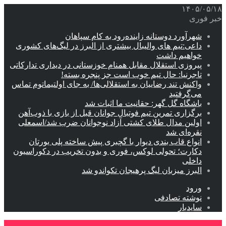
۱۴۰۵/۰۵/۱۸
خبر فوری
شهرآورد دوستانه زاینده‌رود به کام سپاهان
داعی:تیم های والیبال بیشتری از البرز در لیگ‌های کشوری
خواهیم داشت
پیروزی استقلال مقابل همنام خوزستانی در دیداری تدارکاتی
تاجرنیا: حال تیم خوب است جز پنجره بسته!
واکنش تند رضاییان به استقلالی‌ها/ به جای اولتیماتوم تماس
می‌گرفتید
باشگاه گل گهر: حقانیت ما اثبات شد
برگزاری تمرین تیم فوتبال جوانان قبل از بازی با ذوب‌آهن
اولین مدال طلای کشتی آزاد نوجوانان ضرب شد/اسمعلی
نقره‌ای شد
انواع قاب بندی دیوار با گچبری پیش ساخته پلی یورتان
دکارت؛ تحولی لوکس، فوری و بدون تخریب در دکوراسیون
داخلی
البرز میزبان لیگ پرهیجان تکواندو شد
ورود
نوشته تصادفی
سایدبار