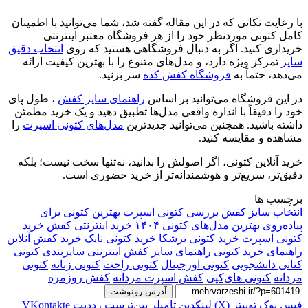
با رعایت نکاتی که در این مقاله گفته شد، شما می‌توانید با اطمینان
کامل کتونی موردنظر خود را از هر فروشگاه معتبر اینترنتی
خریداری کنید. اگر به دنبال فروشگاهی هستید که روی
انتخاب دقیق
سایز
تمرکز ویژه دارد، و مدل‌های متنوع را با بهترین کیفیت ارائه
می‌دهد، حتماً به
فروشگاه کفش کده
سر بزنید.
در این فروشگاه می‌توانید بر اساس
راهنمای سایز کفش
، طول پای
خود را دقیقاً با اندازه واقعی مدل‌ها تطبیق دهید و یک خرید مطمئن
داشته باشید. همچنین می‌توانید جدیدترین
مدل‌های کتونی اسپرت
را
مشاهده و مقایسه کنید.
خرید آنلاین کتونی، اگر اصولش را بدانید، نه‌تنها سخت نیست؛ بلکه
دقیق‌تر، سریع‌تر و هوشمندانه‌تر از خرید حضوری است.
برچسب ها
انتخاب سایز کفش
بررسی کتونی اسپرت
بهترین کتونی برای
پیاده‌روی
بهترین مدل‌های کتونی ۱۴۰۴
خرید اینترنتی کفش
خرید
کتونی اسپرت
خرید کتونی برشکا
خرید کتونی نایک
خرید کفش آنلاین
راهنمای خرید کتونی
راهنمای سایز کفش اینترنتی
سایزبندی کتونی
کتانی دانشجویی
کتونی اورجینال
کتونی راحت
کتونی زنانه
کتونی
مردانه
کتونی های‌کپی
کفش اسپرت مردانه
کفش روزمره
آدرس رونوشت
فیس بوک
توییتر (X)
لینکدین
‫تامبلر
‫پین‌ترست
‫رددیت
‫VKontakte