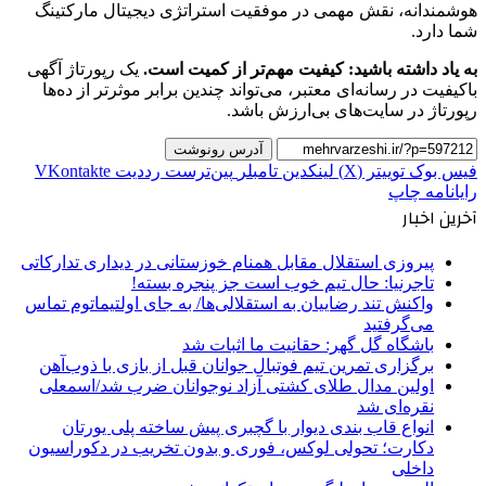
هوشمندانه، نقش مهمی در موفقیت استراتژی دیجیتال مارکتینگ
شما دارد.
به یاد داشته باشید: کیفیت مهم‌تر از کمیت است.
یک رپورتاژ آگهی
باکیفیت در رسانه‌ای معتبر، می‌تواند چندین برابر موثرتر از ده‌ها
رپورتاژ در سایت‌های بی‌ارزش باشد.
آدرس رونوشت
فیس بوک
توییتر (X)
لینکدین
‫تامبلر
‫پین‌ترست
‫رددیت
‫VKontakte
رایانامه
چاپ
آخرین اخبار
پیروزی استقلال مقابل همنام خوزستانی در دیداری تدارکاتی
تاجرنیا: حال تیم خوب است جز پنجره بسته!
واکنش تند رضاییان به استقلالی‌ها/ به جای اولتیماتوم تماس
می‌گرفتید
باشگاه گل گهر: حقانیت ما اثبات شد
برگزاری تمرین تیم فوتبال جوانان قبل از بازی با ذوب‌آهن
اولین مدال طلای کشتی آزاد نوجوانان ضرب شد/اسمعلی
نقره‌ای شد
انواع قاب بندی دیوار با گچبری پیش ساخته پلی یورتان
دکارت؛ تحولی لوکس، فوری و بدون تخریب در دکوراسیون
داخلی