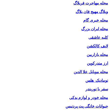
مجله مهاجرت فربلاگ
وبلاگ مهیج فان بلاگ
مجله خبری گام
مجله ایران بزرگ
کلبه عاشقی
لایف کالکشن
مجله بازاربین
ارز مندرکوین
مجله موبایل علا الدین
نومادیک هلس
سفر با نوربندر
مجله خودر و لوازم یدکی
حیوانات خانگی پت پردنیس