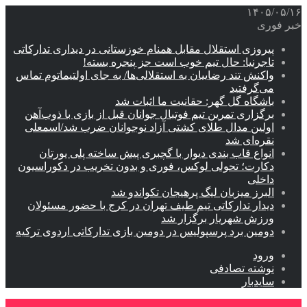
۱۴۰۵/۰۵/۱۶
خبر فوری
پیروزی استقلال مقابل همنام خوزستانی در دیداری تدارکاتی
تاجرنیا: حال تیم خوب است جز پنجره بسته!
واکنش تند رضاییان به استقلالی‌ها/ به جای اولتیماتوم تماس
می‌گرفتید
باشگاه گل گهر: حقانیت ما اثبات شد
برگزاری تمرین تیم فوتبال جوانان قبل از بازی با ذوب‌آهن
اولین مدال طلای کشتی آزاد نوجوانان ضرب شد/اسمعلی
نقره‌ای شد
انواع قاب بندی دیوار با گچبری پیش ساخته پلی یورتان
دکارت؛ تحولی لوکس، فوری و بدون تخریب در دکوراسیون
داخلی
البرز میزبان لیگ پرهیجان تکواندو شد
دیدار تدارکاتی تیم طیف تهران در کرج با حضور مسئولان
ورزش شهریار برگزار شد
دومین برد پرسپولیس در دومین بازی تدارکاتی اردوی ترکیه
ورود
نوشته تصادفی
سایدبار