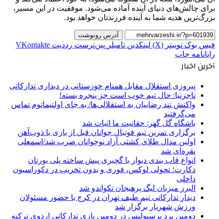
برای چالش‌های دنیای آینده آماده می‌شود. موفقیت در این مسیر،
بزرگ‌ترین هدیه شما به آینده فرزندتان خواهد بود.
آدرس رونوشت
فیس بوک
توییتر (X)
لینکدین
‫تامبلر
‫پین‌ترست
‫رددیت
‫VKontakte
رایانامه
چاپ
آخرین اخبار
پیروزی استقلال مقابل همنام خوزستانی در دیداری تدارکاتی
تاجرنیا: حال تیم خوب است جز پنجره بسته!
واکنش تند رضاییان به استقلالی‌ها/ به جای اولتیماتوم تماس
می‌گرفتید
باشگاه گل گهر: حقانیت ما اثبات شد
برگزاری تمرین تیم فوتبال جوانان قبل از بازی با ذوب‌آهن
اولین مدال طلای کشتی آزاد نوجوانان ضرب شد/اسمعلی
نقره‌ای شد
انواع قاب بندی دیوار با گچبری پیش ساخته پلی یورتان
دکارت؛ تحولی لوکس، فوری و بدون تخریب در دکوراسیون
داخلی
البرز میزبان لیگ پرهیجان تکواندو شد
دیدار تدارکاتی تیم طیف تهران در کرج با حضور مسئولان
ورزش شهریار برگزار شد
دومین برد پرسپولیس در دومین بازی تدارکاتی اردوی ترکیه