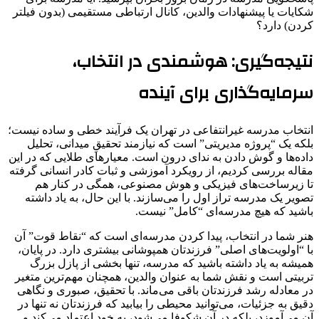
شکایات یا پیشنهادات والدین، کانال ارتباطی مستقیمی (بدون فیلتر
کردن) دارد؟
نتیجه‌گیری: هوشمندی در انتخاب،
سرمایه‌گذاری برای آینده
انتخاب مدرسه غیرانتفاعی در تهران یک فرآیند خطی و ساده نیست؛
بلکه یک “پروژه مدیریتی” است که نیازمند تحقیقِ میدانی، تحلیل
داده‌ها و گوش دادن به ندای درون است. معیارهای طلایی که در این
مقاله بررسی کردیم، از رویکرد آموزشی و ثبات کادر انسانی گرفته
تا زیرساخت‌های فیزیکی و هوش مصنوعی، همگی در کنار هم
تصویر یک مدرسه تراز اول را می‌سازند. با این حال، به یاد داشته
باشید که هیچ مدرسه‌ای “کامل” نیست.
هنر شما در انتخاب، پیدا کردن مدرسه‌ای است که “نقاط قوت” آن
با “اولویت‌های اصلی” فرزندتان همپوشانی بیشتری دارد. در پایان،
همیشه به یاد داشته باشید که مدرسه، تنها بخشی از پازل بزرگ
تربیتی است و نقش شما به عنوان والدین، همچنان مهم‌ترین متغیر
در معادله رشد فرزندتان باقی می‌ماند. با تحقیق، صبوری و نگاهی
دقیق به جزئیات، می‌توانید محیطی را بیابید که فرزندتان نه تنها در
آن می‌آموزد، بلکه در آن شکوفا می‌شود، به خود اعتماد می‌کند و