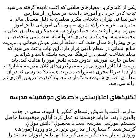
یکی از کلیدی‌ترین معیارهای طلایی که اغلب نادیده گرفته می‌شود،
ثبات کادر اجرایی و آموزشی است. در بسیاری از مدارس
غیرانتفاعی تهران، جابجایی مکرر معلمان به دلیل مسائل مالی یا
مدیریتی، ضربه جبران‌ناپذیری به پیوستگی آموزشی دانش‌آموز
می‌زند. پیش از ثبت‌نام، حتماً درباره سابقه همکاری معلمان اصلی با
مجموعه پرس‌وجو کنید. مدیری که توانسته است تیمی متخصص را
برای بیش از ۵ سال حفظ کند، قطعاً از نظر هوش هیجانی و مدیریت
منابع انسانی در سطح بالایی قرار دارد. این ثبات باعث می‌شود که
معلم شناخت عمیقی از فرهنگ مدرسه داشته باشد و بتواند بر
اساس چارت آموزشی تدوین شده، دانش‌آموز را هدایت کند. باید
پرسید: آیا کادر آموزشی در تصمیم‌گیری‌های کلان مدرسه مشارکت
دارند یا صرفاً مجری دستورات مدیریت هستند؟ مدارسی که در آن
معلمان “صدای شنیده شده” دارند، معمولاً کیفیت تدریس بالاتری نیز
ارائه می‌دهند.
تکنیک‌های اعتبارسنجی «ادعاهای موفقیت» مدرسه
مدارس اغلب با نمایش رتبه‌های کنکور یا المپیاد، سعی در جذب
والدین دارند. اما باید هوشمندانه عمل کرد؛ آیا این موفقیت‌ها حاصل
سیستم آموزشی مدرسه است یا محصولِ “دانش‌آموزانِ
گزینش‌شده”؟ بسیاری از مدارس برتر، در بدو ورود آزمون‌های
ورودی بسیار سخت‌گیرانه می‌گیرند تا تنها دانش‌آموزان مستعد را