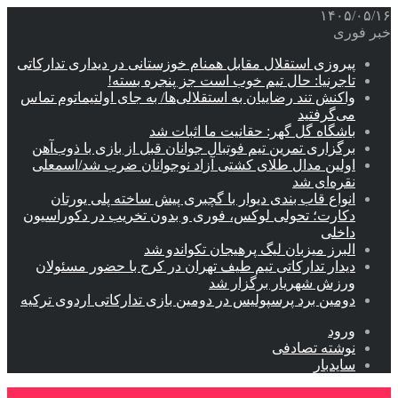
۱۴۰۵/۰۵/۱۶
خبر فوری
پیروزی استقلال مقابل همنام خوزستانی در دیداری تدارکاتی
تاجرنیا: حال تیم خوب است جز پنجره بسته!
واکنش تند رضاییان به استقلالی‌ها/ به جای اولتیماتوم تماس
می‌گرفتید
باشگاه گل گهر: حقانیت ما اثبات شد
برگزاری تمرین تیم فوتبال جوانان قبل از بازی با ذوب‌آهن
اولین مدال طلای کشتی آزاد نوجوانان ضرب شد/اسمعلی
نقره‌ای شد
انواع قاب بندی دیوار با گچبری پیش ساخته پلی یورتان
دکارت؛ تحولی لوکس، فوری و بدون تخریب در دکوراسیون
داخلی
البرز میزبان لیگ پرهیجان تکواندو شد
دیدار تدارکاتی تیم طیف تهران در کرج با حضور مسئولان
ورزش شهریار برگزار شد
دومین برد پرسپولیس در دومین بازی تدارکاتی اردوی ترکیه
ورود
نوشته تصادفی
سایدبار