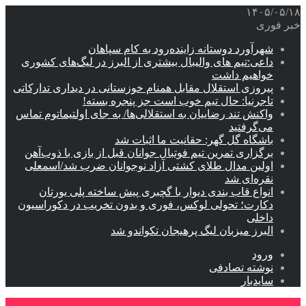
۱۴۰۵/۰۵/۱۸
خبر فوری
شهرآورد دوستانه زاینده‌رود به کام سپاهان
داعی:تیم های والیبال بیشتری از البرز در لیگ‌های کشوری
خواهیم داشت
پیروزی استقلال مقابل همنام خوزستانی در دیداری تدارکاتی
تاجرنیا: حال تیم خوب است جز پنجره بسته!
واکنش تند رضاییان به استقلالی‌ها/ به جای اولتیماتوم تماس
می‌گرفتید
باشگاه گل گهر: حقانیت ما اثبات شد
برگزاری تمرین تیم فوتبال جوانان قبل از بازی با ذوب‌آهن
اولین مدال طلای کشتی آزاد نوجوانان ضرب شد/اسمعلی
نقره‌ای شد
انواع قاب بندی دیوار با گچبری پیش ساخته پلی یورتان
دکارت؛ تحولی لوکس، فوری و بدون تخریب در دکوراسیون
داخلی
البرز میزبان لیگ پرهیجان تکواندو شد
ورود
نوشته تصادفی
سایدبار