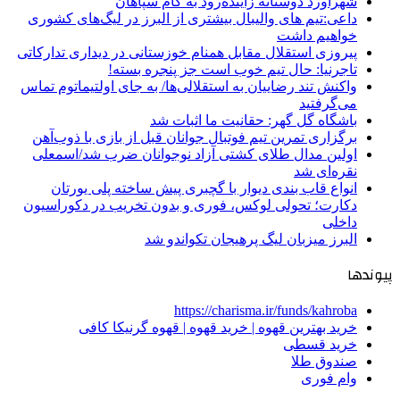
شهرآورد دوستانه زاینده‌رود به کام سپاهان
داعی:تیم های والیبال بیشتری از البرز در لیگ‌های کشوری
خواهیم داشت
پیروزی استقلال مقابل همنام خوزستانی در دیداری تدارکاتی
تاجرنیا: حال تیم خوب است جز پنجره بسته!
واکنش تند رضاییان به استقلالی‌ها/ به جای اولتیماتوم تماس
می‌گرفتید
باشگاه گل گهر: حقانیت ما اثبات شد
برگزاری تمرین تیم فوتبال جوانان قبل از بازی با ذوب‌آهن
اولین مدال طلای کشتی آزاد نوجوانان ضرب شد/اسمعلی
نقره‌ای شد
انواع قاب بندی دیوار با گچبری پیش ساخته پلی یورتان
دکارت؛ تحولی لوکس، فوری و بدون تخریب در دکوراسیون
داخلی
البرز میزبان لیگ پرهیجان تکواندو شد
پیوندها
https://charisma.ir/funds/kahroba
خرید بهترین قهوه | خرید قهوه | قهوه گرنیکا کافی
خرید قسطی
صندوق طلا
وام فوری