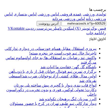
برچسب ها
تولیدی ورزشی
عمده فروشی لباس ورزشی
لباس بدنسازی
لباس
ورزشی زنانه
لباس ورزشی مردانه
آدرس رونوشت
فیس بوک
توییتر (X)
لینکدین
‫تامبلر
‫پین‌ترست
‫رددیت
‫VKontakte
رایانامه
چاپ
آخرین اخبار
پیروزی استقلال مقابل همنام خوزستانی در دیداری تدارکاتی
تاجرنیا: حال تیم خوب است جز پنجره بسته!
واکنش تند رضاییان به استقلالی‌ها/ به جای اولتیماتوم تماس
می‌گرفتید
باشگاه گل گهر: حقانیت ما اثبات شد
برگزاری تمرین تیم فوتبال جوانان قبل از بازی با ذوب‌آهن
اولین مدال طلای کشتی آزاد نوجوانان ضرب شد/اسمعلی
نقره‌ای شد
انواع قاب بندی دیوار با گچبری پیش ساخته پلی یورتان
دکارت؛ تحولی لوکس، فوری و بدون تخریب در دکوراسیون
داخلی
البرز میزبان لیگ پرهیجان تکواندو شد
دیدار تدارکاتی تیم طیف تهران در کرج با حضور مسئولان