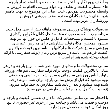
به لطف پروردگار و با تجربه به دست آمده و با استفاده از پارچه
های بسیار با کیفیت و لطیف و با دوام ورزشی اقدام به فروش بی
واسطه محصولات نمودیم . علت اصلی این موضوع به جهت کاهش
هزینه های خرید همکاران محترم صنف ورزشی فروش و
ورزشکاران عزیز بوده است .
محصولات پوشاک ورزشی مجموعه ماهانه بیش از سی مدل جدید
مردانه و زنانه که به صورت ماهانه داخل کانال تلگرام بارگذاری
میشود با قیمت و مشخصات کامل و عکس تن خور آنها نیز تهیه
میشود .همچنین امکان تولید سفارشی برای مدارس , تیم های
ورزشی و سایز شرکت ها و ارگانها با مناسبترین قیمت و بالاترین
کیفیت فراهم می باشد در سریع ترین زمان (تولید سفارشی با ارائه
نمونه دوخته شده همراه است )
تمامی محصولات ما و مدلهای مورد نظر شما با انواع پارچه و در هر
مدلی با بالاترین کیفیت دوخت برای تولید سفارشی تیم های ورزشی
, تولید لباس ورزشی سازمانی و سایر اشخاص حقیقی و حقوقی
تهیه میشود.که قبل از برش تمامی پارچه برای شما نمونه دوخته
شده تهیه میشود و بعد از تایید شما سفارش به خط تولید میرود.
(توصیحات کامل در باره تولید سفارشی در فهرست)
با افتخار تمامی تمامی محصولات ما دارای تضمین کیفیت و پارچه و
دوخت و قیمت می باشد و چنانچه پس از خرید غیر حضوری تا پنج
روز امکان عودت محصول وجود دارد.