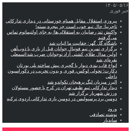
۱۴۰۵/۰۵/۱۶
خبر فوری
پیروزی استقلال مقابل همنام خوزستانی در دیداری تدارکاتی
تاجرنیا: حال تیم خوب است جز پنجره بسته!
واکنش تند رضاییان به استقلالی‌ها/ به جای اولتیماتوم تماس
می‌گرفتید
باشگاه گل گهر: حقانیت ما اثبات شد
برگزاری تمرین تیم فوتبال جوانان قبل از بازی با ذوب‌آهن
اولین مدال طلای کشتی آزاد نوجوانان ضرب شد/اسمعلی
نقره‌ای شد
انواع قاب بندی دیوار با گچبری پیش ساخته پلی یورتان
دکارت؛ تحولی لوکس، فوری و بدون تخریب در دکوراسیون
داخلی
البرز میزبان لیگ پرهیجان تکواندو شد
دیدار تدارکاتی تیم طیف تهران در کرج با حضور مسئولان
ورزش شهریار برگزار شد
دومین برد پرسپولیس در دومین بازی تدارکاتی اردوی ترکیه
ورود
نوشته تصادفی
سایدبار