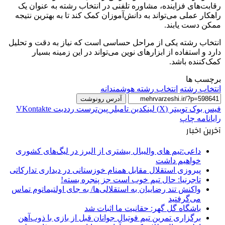
رقابت‌های فزاینده، مشاوره تلفنی در انتخاب رشته به عنوان یک
راهکار عملی می‌تواند به دانش‌آموزان کمک کند تا به بهترین نتیجه
ممکن دست یابند.
انتخاب رشته یکی از مراحل حساسی است که نیاز به دقت و تحلیل
دارد و استفاده از ابزارهای نوین می‌تواند در این زمینه بسیار
کمک‌کننده باشد.
برچسب ها
انتخاب رشته
انتخاب رشته هوشمندانه
آدرس رونوشت
فیس بوک
توییتر (X)
لینکدین
‫تامبلر
‫پین‌ترست
‫رددیت
‫VKontakte
رایانامه
چاپ
آخرین اخبار
داعی:تیم های والیبال بیشتری از البرز در لیگ‌های کشوری
خواهیم داشت
پیروزی استقلال مقابل همنام خوزستانی در دیداری تدارکاتی
تاجرنیا: حال تیم خوب است جز پنجره بسته!
واکنش تند رضاییان به استقلالی‌ها/ به جای اولتیماتوم تماس
می‌گرفتید
باشگاه گل گهر: حقانیت ما اثبات شد
برگزاری تمرین تیم فوتبال جوانان قبل از بازی با ذوب‌آهن