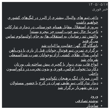
۱۴۰۵/۰۵/۱۷
خبر فوری
داعی:تیم های والیبال بیشتری از البرز در لیگ‌های کشوری
خواهیم داشت
پیروزی استقلال مقابل همنام خوزستانی در دیداری تدارکاتی
تاجرنیا: حال تیم خوب است جز پنجره بسته!
واکنش تند رضاییان به استقلالی‌ها/ به جای اولتیماتوم تماس
می‌گرفتید
باشگاه گل گهر: حقانیت ما اثبات شد
برگزاری تمرین تیم فوتبال جوانان قبل از بازی با ذوب‌آهن
اولین مدال طلای کشتی آزاد نوجوانان ضرب شد/اسمعلی
نقره‌ای شد
انواع قاب بندی دیوار با گچبری پیش ساخته پلی یورتان
دکارت؛ تحولی لوکس، فوری و بدون تخریب در دکوراسیون
داخلی
البرز میزبان لیگ پرهیجان تکواندو شد
دیدار تدارکاتی تیم طیف تهران در کرج با حضور مسئولان
ورزش شهریار برگزار شد
ورود
نوشته تصادفی
سایدبار