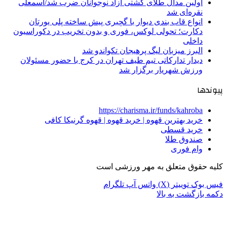
اولین مدال طلای کشتی آزاد نوجوانان ضرب شد/اسمعلی
نقره‌ای شد
انواع قاب بندی دیوار با گچبری پیش ساخته پلی یورتان
دکارت؛ تحولی لوکس، فوری و بدون تخریب در دکوراسیون
داخلی
البرز میزبان لیگ پرهیجان تکواندو شد
دیدار تدارکاتی تیم طیف تهران در کرج با حضور مسئولان
ورزش شهریار برگزار شد
پیوندها
https://charisma.ir/funds/kahroba
خرید بهترین قهوه | خرید قهوه | قهوه گرنیکا کافی
خرید قسطی
صندوق طلا
وام فوری
کلیه حقوق متعلق به مهر ورزشی است
فیس بوک
توییتر (X)
واتس آپ
تلگرام
دکمه بازگشت به بالا