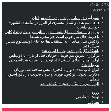
۱۴۰۵/۰۵/۱۸
خبر فوری
شهرآورد دوستانه زاینده‌رود به کام سپاهان
داعی:تیم های والیبال بیشتری از البرز در لیگ‌های کشوری
خواهیم داشت
پیروزی استقلال مقابل همنام خوزستانی در دیداری تدارکاتی
تاجرنیا: حال تیم خوب است جز پنجره بسته!
واکنش تند رضاییان به استقلالی‌ها/ به جای اولتیماتوم تماس
می‌گرفتید
باشگاه گل گهر: حقانیت ما اثبات شد
برگزاری تمرین تیم فوتبال جوانان قبل از بازی با ذوب‌آهن
اولین مدال طلای کشتی آزاد نوجوانان ضرب شد/اسمعلی
نقره‌ای شد
انواع قاب بندی دیوار با گچبری پیش ساخته پلی یورتان
دکارت؛ تحولی لوکس، فوری و بدون تخریب در دکوراسیون
داخلی
البرز میزبان لیگ پرهیجان تکواندو شد
ورود
نوشته تصادفی
سایدبار