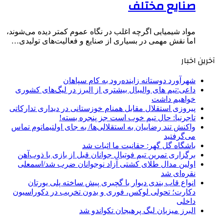
صنایع مختلف
مواد شیمیایی اگرچه اغلب در نگاه عموم کمتر دیده می‌شوند،
اما نقش مهمی در بسیاری از صنایع و فعالیت‌های تولیدی…
آخرین اخبار
شهرآورد دوستانه زاینده‌رود به کام سپاهان
داعی:تیم های والیبال بیشتری از البرز در لیگ‌های کشوری
خواهیم داشت
پیروزی استقلال مقابل همنام خوزستانی در دیداری تدارکاتی
تاجرنیا: حال تیم خوب است جز پنجره بسته!
واکنش تند رضاییان به استقلالی‌ها/ به جای اولتیماتوم تماس
می‌گرفتید
باشگاه گل گهر: حقانیت ما اثبات شد
برگزاری تمرین تیم فوتبال جوانان قبل از بازی با ذوب‌آهن
اولین مدال طلای کشتی آزاد نوجوانان ضرب شد/اسمعلی
نقره‌ای شد
انواع قاب بندی دیوار با گچبری پیش ساخته پلی یورتان
دکارت؛ تحولی لوکس، فوری و بدون تخریب در دکوراسیون
داخلی
البرز میزبان لیگ پرهیجان تکواندو شد