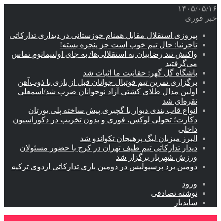
۱۴۰۵/۰۵/۱۶
خبر فوری
پیروزی استقلال مقابل همنام خوزستانی در دیداری تدارکاتی
تاجرنیا: حال تیم خوب است جز پنجره بسته!
واکنش تند رضاییان به استقلالی‌ها/ به جای اولتیماتوم تماس
می‌گرفتید
باشگاه گل گهر: حقانیت ما اثبات شد
برگزاری تمرین تیم فوتبال جوانان قبل از بازی با ذوب‌آهن
اولین مدال طلای کشتی آزاد نوجوانان ضرب شد/اسمعلی
نقره‌ای شد
انواع قاب بندی دیوار با گچبری پیش ساخته پلی یورتان
دکارت؛ تحولی لوکس، فوری و بدون تخریب در دکوراسیون
داخلی
البرز میزبان لیگ پرهیجان تکواندو شد
دیدار تدارکاتی تیم طیف تهران در کرج با حضور مسئولان
ورزش شهریار برگزار شد
دومین برد پرسپولیس در دومین بازی تدارکاتی اردوی ترکیه
ورود
نوشته تصادفی
سایدبار