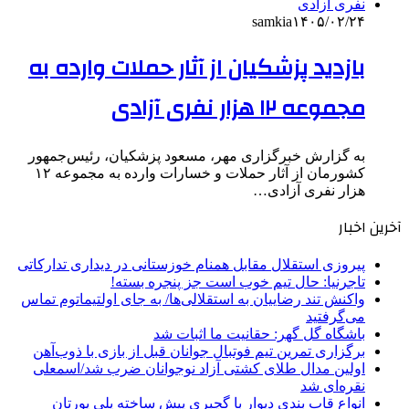
samkia
۱۴۰۵/۰۲/۲۴
بازدید پزشکیان از آثار حملات وارده به
مجموعه ۱۲ هزار نفری آزادی
به گزارش خبرگزاری مهر، مسعود پزشکیان، رئیس‌جمهور
کشورمان از آثار حملات و خسارات وارده به مجموعه ۱۲
هزار نفری آزادی…
آخرین اخبار
پیروزی استقلال مقابل همنام خوزستانی در دیداری تدارکاتی
تاجرنیا: حال تیم خوب است جز پنجره بسته!
واکنش تند رضاییان به استقلالی‌ها/ به جای اولتیماتوم تماس
می‌گرفتید
باشگاه گل گهر: حقانیت ما اثبات شد
برگزاری تمرین تیم فوتبال جوانان قبل از بازی با ذوب‌آهن
اولین مدال طلای کشتی آزاد نوجوانان ضرب شد/اسمعلی
نقره‌ای شد
انواع قاب بندی دیوار با گچبری پیش ساخته پلی یورتان