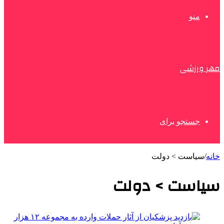
منو
مهر ورزشی
جستجو برای
خانه
/
سیاست > دولت
سیاست > دولت