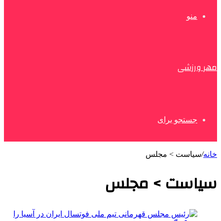
منو
مهر ورزشی
جستجو برای
خانه
/
سیاست > مجلس
سیاست > مجلس