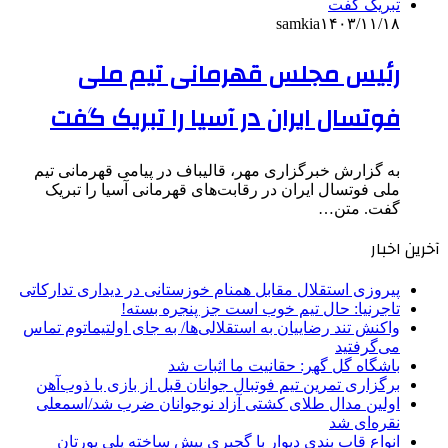
samkia
۱۴۰۳/۱۱/۱۸
رئیس مجلس قهرمانی تیم ملی
فوتسال ایران در آسیا را تبریک گفت
به گزارش خبرگزاری مهر، قالیباف در پیامی قهرمانی تیم
ملی فوتسال ایران در رقابت‌های قهرمانی آسیا را تبریک
گفت. متن…
آخرین اخبار
پیروزی استقلال مقابل همنام خوزستانی در دیداری تدارکاتی
تاجرنیا: حال تیم خوب است جز پنجره بسته!
واکنش تند رضاییان به استقلالی‌ها/ به جای اولتیماتوم تماس
می‌گرفتید
باشگاه گل گهر: حقانیت ما اثبات شد
برگزاری تمرین تیم فوتبال جوانان قبل از بازی با ذوب‌آهن
اولین مدال طلای کشتی آزاد نوجوانان ضرب شد/اسمعلی
نقره‌ای شد
انواع قاب بندی دیوار با گچبری پیش ساخته پلی یورتان