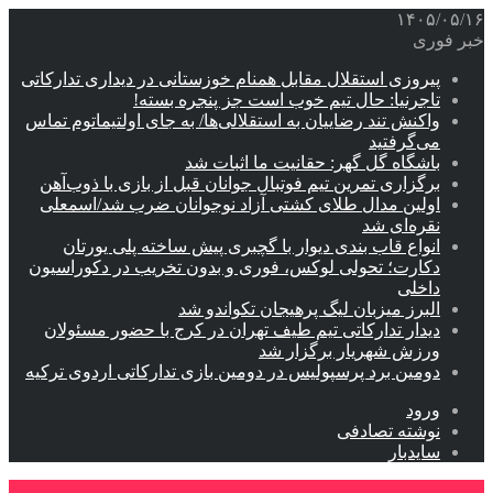
۱۴۰۵/۰۵/۱۶
خبر فوری
پیروزی استقلال مقابل همنام خوزستانی در دیداری تدارکاتی
تاجرنیا: حال تیم خوب است جز پنجره بسته!
واکنش تند رضاییان به استقلالی‌ها/ به جای اولتیماتوم تماس
می‌گرفتید
باشگاه گل گهر: حقانیت ما اثبات شد
برگزاری تمرین تیم فوتبال جوانان قبل از بازی با ذوب‌آهن
اولین مدال طلای کشتی آزاد نوجوانان ضرب شد/اسمعلی
نقره‌ای شد
انواع قاب بندی دیوار با گچبری پیش ساخته پلی یورتان
دکارت؛ تحولی لوکس، فوری و بدون تخریب در دکوراسیون
داخلی
البرز میزبان لیگ پرهیجان تکواندو شد
دیدار تدارکاتی تیم طیف تهران در کرج با حضور مسئولان
ورزش شهریار برگزار شد
دومین برد پرسپولیس در دومین بازی تدارکاتی اردوی ترکیه
ورود
نوشته تصادفی
سایدبار