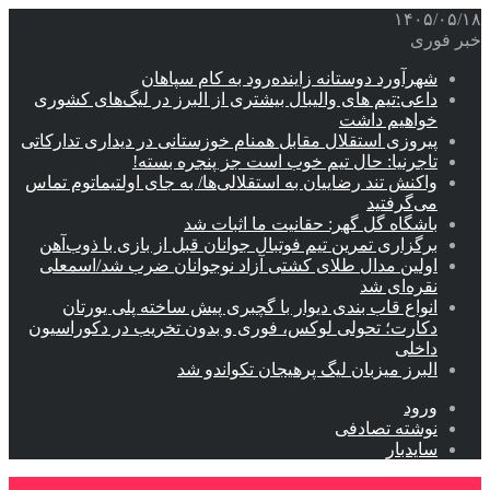
۱۴۰۵/۰۵/۱۸
خبر فوری
شهرآورد دوستانه زاینده‌رود به کام سپاهان
داعی:تیم های والیبال بیشتری از البرز در لیگ‌های کشوری
خواهیم داشت
پیروزی استقلال مقابل همنام خوزستانی در دیداری تدارکاتی
تاجرنیا: حال تیم خوب است جز پنجره بسته!
واکنش تند رضاییان به استقلالی‌ها/ به جای اولتیماتوم تماس
می‌گرفتید
باشگاه گل گهر: حقانیت ما اثبات شد
برگزاری تمرین تیم فوتبال جوانان قبل از بازی با ذوب‌آهن
اولین مدال طلای کشتی آزاد نوجوانان ضرب شد/اسمعلی
نقره‌ای شد
انواع قاب بندی دیوار با گچبری پیش ساخته پلی یورتان
دکارت؛ تحولی لوکس، فوری و بدون تخریب در دکوراسیون
داخلی
البرز میزبان لیگ پرهیجان تکواندو شد
ورود
نوشته تصادفی
سایدبار