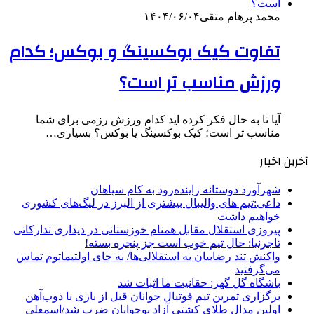
محمد پرهام متقی
۱۴۰۴/۰۶/۰۴
تفاوت کیک بوکسینگ و بوکس؛ کدام
ورزش مناسب تر است؟
آیا تا به حال فکر کرده اید کدام ورزش رزمی برای شما
مناسب تر است؛ کیک بوکسینگ یا بوکس؟ بسیاری…
آخرین اخبار
شهرآورد دوستانه زاینده‌رود به کام سپاهان
داعی:تیم های والیبال بیشتری از البرز در لیگ‌های کشوری
خواهیم داشت
پیروزی استقلال مقابل همنام خوزستانی در دیداری تدارکاتی
تاجرنیا: حال تیم خوب است جز پنجره بسته!
واکنش تند رضاییان به استقلالی‌ها/ به جای اولتیماتوم تماس
می‌گرفتید
باشگاه گل گهر: حقانیت ما اثبات شد
برگزاری تمرین تیم فوتبال جوانان قبل از بازی با ذوب‌آهن
اولین مدال طلای کشتی آزاد نوجوانان ضرب شد/اسمعلی