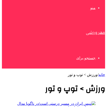
منو
مهر ورزشی
جستجو برای
خانه
/
ورزش > توپ و تور
ورزش > توپ و تور