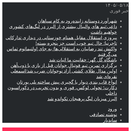
۱۴۰۵/۰۵/۱۸
خبر فوری
شهرآورد دوستانه زاینده‌رود به کام سپاهان
داعی:تیم های والیبال بیشتری از البرز در لیگ‌های کشوری
خواهیم داشت
پیروزی استقلال مقابل همنام خوزستانی در دیداری تدارکاتی
تاجرنیا: حال تیم خوب است جز پنجره بسته!
واکنش تند رضاییان به استقلالی‌ها/ به جای اولتیماتوم تماس
می‌گرفتید
باشگاه گل گهر: حقانیت ما اثبات شد
برگزاری تمرین تیم فوتبال جوانان قبل از بازی با ذوب‌آهن
اولین مدال طلای کشتی آزاد نوجوانان ضرب شد/اسمعلی
نقره‌ای شد
انواع قاب بندی دیوار با گچبری پیش ساخته پلی یورتان
دکارت؛ تحولی لوکس، فوری و بدون تخریب در دکوراسیون
داخلی
البرز میزبان لیگ پرهیجان تکواندو شد
ورود
نوشته تصادفی
سایدبار