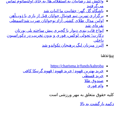
واکنش تند رضاییان به استقلالی‌ها/ به جای اولتیماتوم تماس
می‌گرفتید
باشگاه گل گهر: حقانیت ما اثبات شد
برگزاری تمرین تیم فوتبال جوانان قبل از بازی با ذوب‌آهن
اولین مدال طلای کشتی آزاد نوجوانان ضرب شد/اسمعلی
نقره‌ای شد
انواع قاب بندی دیوار با گچبری پیش ساخته پلی یورتان
دکارت؛ تحولی لوکس، فوری و بدون تخریب در دکوراسیون
داخلی
البرز میزبان لیگ پرهیجان تکواندو شد
پیوندها
https://charisma.ir/funds/kahroba
خرید بهترین قهوه | خرید قهوه | قهوه گرنیکا کافی
خرید قسطی
صندوق طلا
وام فوری
کلیه حقوق متعلق به مهر ورزشی است
دکمه بازگشت به بالا