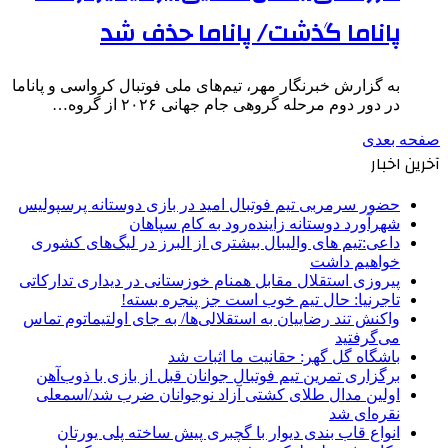
پاناما گذشت/ پاناما حذف شد
به گزارش خبرنگار مهر، تیم‌های ملی فوتبال کرواسی و پاناما
در دور دوم مرحله گروهی جام جهانی ۲۰۲۶ از گروه…
صفحه بعدی
آخرین اخبار
حضور سرمربی تیم فوتبال امید در بازی دوستانه پرسپولیس
شهرآورد دوستانه زاینده‌رود به کام سپاهان
داعی:تیم های والیبال بیشتری از البرز در لیگ‌های کشوری
خواهیم داشت
پیروزی استقلال مقابل همنام خوزستانی در دیداری تدارکاتی
تاجرنیا: حال تیم خوب است جز پنجره بسته!
واکنش تند رضاییان به استقلالی‌ها/ به جای اولتیماتوم تماس
می‌گرفتید
باشگاه گل گهر: حقانیت ما اثبات شد
برگزاری تمرین تیم فوتبال جوانان قبل از بازی با ذوب‌آهن
اولین مدال طلای کشتی آزاد نوجوانان ضرب شد/اسمعلی
نقره‌ای شد
انواع قاب بندی دیوار با گچبری پیش ساخته پلی یورتان