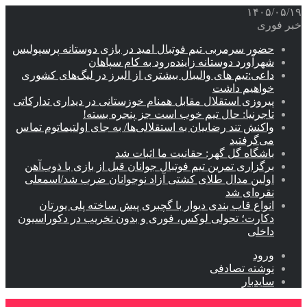
۱۴۰۵/۰۵/۱۹
خبر فوری
حضور سرمربی تیم فوتبال امید در بازی دوستانه پرسپولیس
شهرآورد دوستانه زاینده‌رود به کام سپاهان
داعی:تیم های والیبال بیشتری از البرز در لیگ‌های کشوری
خواهیم داشت
پیروزی استقلال مقابل همنام خوزستانی در دیداری تدارکاتی
تاجرنیا: حال تیم خوب است جز پنجره بسته!
واکنش تند رضاییان به استقلالی‌ها/ به جای اولتیماتوم تماس
می‌گرفتید
باشگاه گل گهر: حقانیت ما اثبات شد
برگزاری تمرین تیم فوتبال جوانان قبل از بازی با ذوب‌آهن
اولین مدال طلای کشتی آزاد نوجوانان ضرب شد/اسمعلی
نقره‌ای شد
انواع قاب بندی دیوار با گچبری پیش ساخته پلی یورتان
دکارت؛ تحولی لوکس، فوری و بدون تخریب در دکوراسیون
داخلی
ورود
نوشته تصادفی
سایدبار