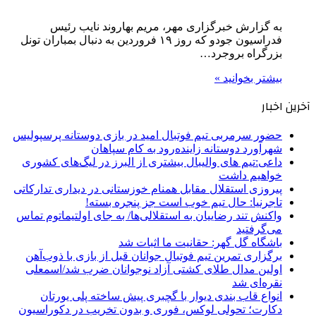
به گزارش خبرگزاری مهر، مریم بهاروند نایب رئیس
فدراسیون جودو که روز ۱۹ فروردین به دنبال بمباران تونل
بزرگراه بروجرد…
بیشتر بخوانید »
آخرین اخبار
حضور سرمربی تیم فوتبال امید در بازی دوستانه پرسپولیس
شهرآورد دوستانه زاینده‌رود به کام سپاهان
داعی:تیم های والیبال بیشتری از البرز در لیگ‌های کشوری
خواهیم داشت
پیروزی استقلال مقابل همنام خوزستانی در دیداری تدارکاتی
تاجرنیا: حال تیم خوب است جز پنجره بسته!
واکنش تند رضاییان به استقلالی‌ها/ به جای اولتیماتوم تماس
می‌گرفتید
باشگاه گل گهر: حقانیت ما اثبات شد
برگزاری تمرین تیم فوتبال جوانان قبل از بازی با ذوب‌آهن
اولین مدال طلای کشتی آزاد نوجوانان ضرب شد/اسمعلی
نقره‌ای شد
انواع قاب بندی دیوار با گچبری پیش ساخته پلی یورتان
دکارت؛ تحولی لوکس، فوری و بدون تخریب در دکوراسیون