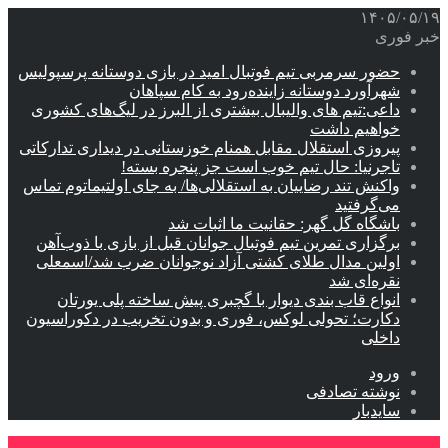
۱۴۰۵/۰۵/۱۹
خبر فوری
حضور سرمربی تیم فوتبال امید در بازی دوستانه پرسپولیس
شهرآورد دوستانه زاینده‌رود به کام سپاهان
داعی:تیم های والیبال بیشتری از البرز در لیگ‌های کشوری
خواهیم داشت
پیروزی استقلال مقابل همنام خوزستانی در دیداری تدارکاتی
تاجرنیا: حال تیم خوب است جز پنجره بسته!
واکنش تند رضاییان به استقلالی‌ها/ به جای اولتیماتوم تماس
می‌گرفتید
باشگاه گل گهر: حقانیت ما اثبات شد
برگزاری تمرین تیم فوتبال جوانان قبل از بازی با ذوب‌آهن
اولین مدال طلای کشتی آزاد نوجوانان ضرب شد/اسمعلی
نقره‌ای شد
انواع قاب بندی دیوار با گچبری پیش ساخته پلی یورتان
دکارت؛ تحولی لوکس، فوری و بدون تخریب در دکوراسیون
داخلی
ورود
نوشته تصادفی
سایدبار