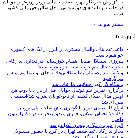
به گزارش خبرنگار مهر، احمد دنیا مالی وزیر ورزش و جوانان
در حاشیه رقابت‌های دوومیدانی داخل سالن قهرمانی کشور
در…
بیشتر بخوانید »
آخرین اخبار
داعی:تیم های والیبال بیشتری از البرز در لیگ‌های کشوری
خواهیم داشت
پیروزی استقلال مقابل همنام خوزستانی در دیداری تدارکاتی
تاجرنیا: حال تیم خوب است جز پنجره بسته!
واکنش تند رضاییان به استقلالی‌ها/ به جای اولتیماتوم تماس
می‌گرفتید
باشگاه گل گهر: حقانیت ما اثبات شد
برگزاری تمرین تیم فوتبال جوانان قبل از بازی با ذوب‌آهن
اولین مدال طلای کشتی آزاد نوجوانان ضرب شد/اسمعلی
نقره‌ای شد
انواع قاب بندی دیوار با گچبری پیش ساخته پلی یورتان
دکارت؛ تحولی لوکس، فوری و بدون تخریب در دکوراسیون
داخلی
البرز میزبان لیگ پرهیجان تکواندو شد
دیدار تدارکاتی تیم طیف تهران در کرج با حضور مسئولان
ورزش شهریار برگزار شد