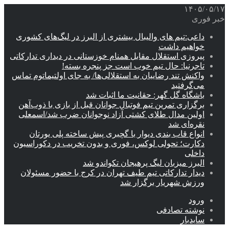
۱۴۰۵/۰۵/۱۷
خبر فوری
داعی:تیم های والیبال بیشتری از البرز در لیگ‌های کشوری
خواهیم داشت
پیروزی استقلال مقابل همنام خوزستانی در دیداری تدارکاتی
تاجرنیا: حال تیم خوب است جز پنجره بسته!
واکنش تند رضاییان به استقلالی‌ها/ به جای اولتیماتوم تماس
می‌گرفتید
باشگاه گل گهر: حقانیت ما اثبات شد
برگزاری تمرین تیم فوتبال جوانان قبل از بازی با ذوب‌آهن
اولین مدال طلای کشتی آزاد نوجوانان ضرب شد/اسمعلی
نقره‌ای شد
انواع قاب بندی دیوار با گچبری پیش ساخته پلی یورتان
دکارت؛ تحولی لوکس، فوری و بدون تخریب در دکوراسیون
داخلی
البرز میزبان لیگ پرهیجان تکواندو شد
دیدار تدارکاتی تیم طیف تهران در کرج با حضور مسئولان
ورزش شهریار برگزار شد
ورود
نوشته تصادفی
سایدبار