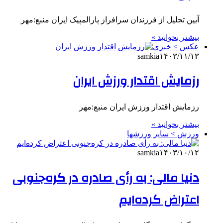
آیین تجلیل از فرزندان سرافراز پارالمپیک ایران منبع:مهر
بیشتر بخوانید »
عکس > خبری
samkia
۱۴۰۳/۱۱/۱۳
رزمایش اقتدار ورزش ایران
رزمایش اقتدار ورزش ایران منبع:مهر
بیشتر بخوانید »
ورزش > سایر ورزشها
samkia
۱۴۰۳/۱۰/۱۲
دنیا مالی: به رأی صادره در کره‌جنوبی
اعتراض کرده‌ایم