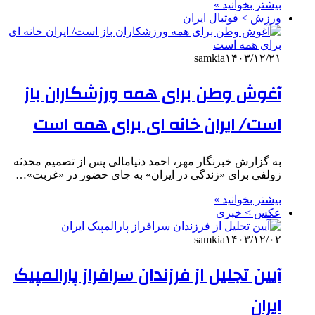
بیشتر بخوانید »
ورزش > فوتبال ایران
samkia
۱۴۰۳/۱۲/۲۱
آغوش وطن برای همه ورزشکاران باز
است/ ایران خانه ای برای همه است
به گزارش خبرنگار مهر، احمد دنیامالی پس از تصمیم محدثه
زولفی برای «زندگی در ایران» به جای حضور در «غربت»…
بیشتر بخوانید »
عکس > خبری
samkia
۱۴۰۳/۱۲/۰۲
آیین تجلیل از فرزندان سرافراز پارالمپیک
ایران