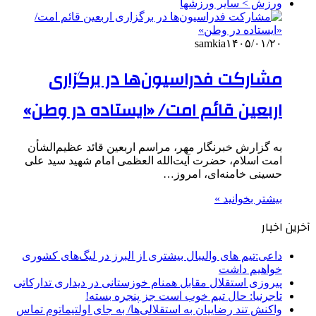
ورزش > سایر ورزشها
samkia
۱۴۰۵/۰۱/۲۰
مشارکت فدراسیون‌ها در برگزاری
اربعین قائم امت/ «ایستاده در وطن»
به گزارش خبرنگار مهر، مراسم اربعین قائد عظیم‌الشأن
امت اسلام، حضرت آیت‌الله العظمی امام شهید سید علی
حسینی خامنه‌ای، امروز…
بیشتر بخوانید »
آخرین اخبار
داعی:تیم های والیبال بیشتری از البرز در لیگ‌های کشوری
خواهیم داشت
پیروزی استقلال مقابل همنام خوزستانی در دیداری تدارکاتی
تاجرنیا: حال تیم خوب است جز پنجره بسته!
واکنش تند رضاییان به استقلالی‌ها/ به جای اولتیماتوم تماس