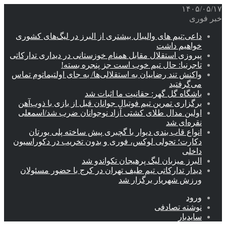
۱۴۰۵/۰۵/۱۷
خبر فوری
داعی:تیم های والیبال بیشتری از البرز در لیگ‌های کشوری
خواهیم داشت
پیروزی استقلال مقابل همنام خوزستانی در دیداری تدارکاتی
تاجرنیا: حال تیم خوب است جز پنجره بسته!
واکنش تند رضاییان به استقلالی‌ها/ به جای اولتیماتوم تماس
می‌گرفتید
باشگاه گل گهر: حقانیت ما اثبات شد
برگزاری تمرین تیم فوتبال جوانان قبل از بازی با ذوب‌آهن
اولین مدال طلای کشتی آزاد نوجوانان ضرب شد/اسمعلی
نقره‌ای شد
انواع قاب بندی دیوار با گچبری پیش ساخته پلی یورتان
دکارت؛ تحولی لوکس، فوری و بدون تخریب در دکوراسیون
داخلی
البرز میزبان لیگ پرهیجان تکواندو شد
دیدار تدارکاتی تیم طیف تهران در کرج با حضور مسئولان
ورزش شهریار برگزار شد
ورود
نوشته تصادفی
سایدبار