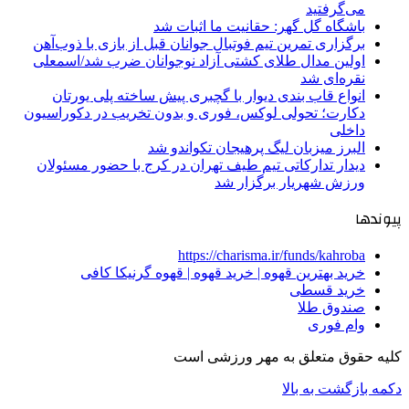
می‌گرفتید
باشگاه گل گهر: حقانیت ما اثبات شد
برگزاری تمرین تیم فوتبال جوانان قبل از بازی با ذوب‌آهن
اولین مدال طلای کشتی آزاد نوجوانان ضرب شد/اسمعلی
نقره‌ای شد
انواع قاب بندی دیوار با گچبری پیش ساخته پلی یورتان
دکارت؛ تحولی لوکس، فوری و بدون تخریب در دکوراسیون
داخلی
البرز میزبان لیگ پرهیجان تکواندو شد
دیدار تدارکاتی تیم طیف تهران در کرج با حضور مسئولان
ورزش شهریار برگزار شد
پیوندها
https://charisma.ir/funds/kahroba
خرید بهترین قهوه | خرید قهوه | قهوه گرنیکا کافی
خرید قسطی
صندوق طلا
وام فوری
کلیه حقوق متعلق به مهر ورزشی است
دکمه بازگشت به بالا