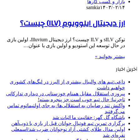
بازار و کسب کارها
samkia
۱۴۰۳/۰۲/۱۴
ارز دیجیتال ایلوویوم (ILV) چیست؟
توکن sILV و ILV چیست؟ ارز دیجیتال Illuvium، اولین بازی
در حال توسعه این استودیو و اولین بازی با عنوان…
بیشتر بخوانید »
آخرین اخبار
داعی:تیم های والیبال بیشتری از البرز در لیگ‌های کشوری
خواهیم داشت
پیروزی استقلال مقابل همنام خوزستانی در دیداری تدارکاتی
تاجرنیا: حال تیم خوب است جز پنجره بسته!
واکنش تند رضاییان به استقلالی‌ها/ به جای اولتیماتوم تماس
می‌گرفتید
باشگاه گل گهر: حقانیت ما اثبات شد
برگزاری تمرین تیم فوتبال جوانان قبل از بازی با ذوب‌آهن
اولین مدال طلای کشتی آزاد نوجوانان ضرب شد/اسمعلی
نقره‌ای شد