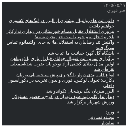
۱۴۰۵/۰۵/۱۷
خبر فوری
داعی:تیم های والیبال بیشتری از البرز در لیگ‌های کشوری
خواهیم داشت
پیروزی استقلال مقابل همنام خوزستانی در دیداری تدارکاتی
تاجرنیا: حال تیم خوب است جز پنجره بسته!
واکنش تند رضاییان به استقلالی‌ها/ به جای اولتیماتوم تماس
می‌گرفتید
باشگاه گل گهر: حقانیت ما اثبات شد
برگزاری تمرین تیم فوتبال جوانان قبل از بازی با ذوب‌آهن
اولین مدال طلای کشتی آزاد نوجوانان ضرب شد/اسمعلی
نقره‌ای شد
انواع قاب بندی دیوار با گچبری پیش ساخته پلی یورتان
دکارت؛ تحولی لوکس، فوری و بدون تخریب در دکوراسیون
داخلی
البرز میزبان لیگ پرهیجان تکواندو شد
دیدار تدارکاتی تیم طیف تهران در کرج با حضور مسئولان
ورزش شهریار برگزار شد
ورود
نوشته تصادفی
سایدبار