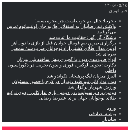
۱۴۰۵/۰۵/۱۵
خبر فوری
تاجرنیا: حال تیم خوب است جز پنجره بسته!
واکنش تند رضاییان به استقلالی‌ها/ به جای اولتیماتوم تماس
می‌گرفتید
باشگاه گل گهر: حقانیت ما اثبات شد
برگزاری تمرین تیم فوتبال جوانان قبل از بازی با ذوب‌آهن
اولین مدال طلای کشتی آزاد نوجوانان ضرب شد/اسمعلی
نقره‌ای شد
انواع قاب بندی دیوار با گچبری پیش ساخته پلی یورتان
دکارت؛ تحولی لوکس، فوری و بدون تخریب در دکوراسیون
داخلی
البرز میزبان لیگ پرهیجان تکواندو شد
دیدار تدارکاتی تیم طیف تهران در کرج با حضور مسئولان
ورزش شهریار برگزار شد
دومین برد پرسپولیس در دومین بازی تدارکاتی اردوی ترکیه
طلای نوجوانان جهان برای علیرضا رضایی
ورود
نوشته تصادفی
سایدبار