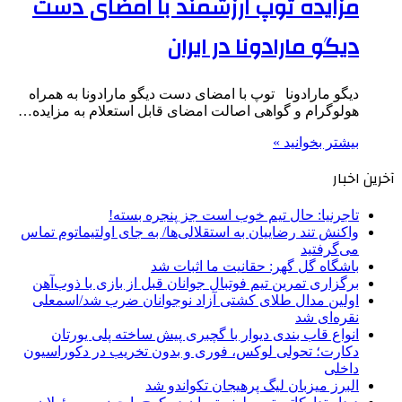
مزایده توپ ارزشمند با امضای دست
دیگو مارادونا در ایران
دیگو مارادونا توپ با امضای دست دیگو مارادونا به همراه
هولوگرام و گواهی اصالت امضای قابل استعلام به مزایده…
بیشتر بخوانید »
آخرین اخبار
تاجرنیا: حال تیم خوب است جز پنجره بسته!
واکنش تند رضاییان به استقلالی‌ها/ به جای اولتیماتوم تماس
می‌گرفتید
باشگاه گل گهر: حقانیت ما اثبات شد
برگزاری تمرین تیم فوتبال جوانان قبل از بازی با ذوب‌آهن
اولین مدال طلای کشتی آزاد نوجوانان ضرب شد/اسمعلی
نقره‌ای شد
انواع قاب بندی دیوار با گچبری پیش ساخته پلی یورتان
دکارت؛ تحولی لوکس، فوری و بدون تخریب در دکوراسیون
داخلی
البرز میزبان لیگ پرهیجان تکواندو شد