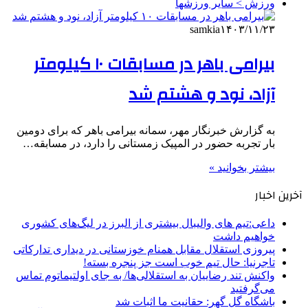
ورزش > سایر ورزشها
samkia
۱۴۰۳/۱۱/۲۳
بیرامی باهر در مسابقات ۱۰ کیلومتر
آزاد، نود و هشتم شد
به گزارش خبرنگار مهر، سمانه بیرامی باهر که برای دومین
بار تجربه حضور در المپیک زمستانی را دارد، در مسابقه…
بیشتر بخوانید »
آخرین اخبار
داعی:تیم های والیبال بیشتری از البرز در لیگ‌های کشوری
خواهیم داشت
پیروزی استقلال مقابل همنام خوزستانی در دیداری تدارکاتی
تاجرنیا: حال تیم خوب است جز پنجره بسته!
واکنش تند رضاییان به استقلالی‌ها/ به جای اولتیماتوم تماس
می‌گرفتید
باشگاه گل گهر: حقانیت ما اثبات شد