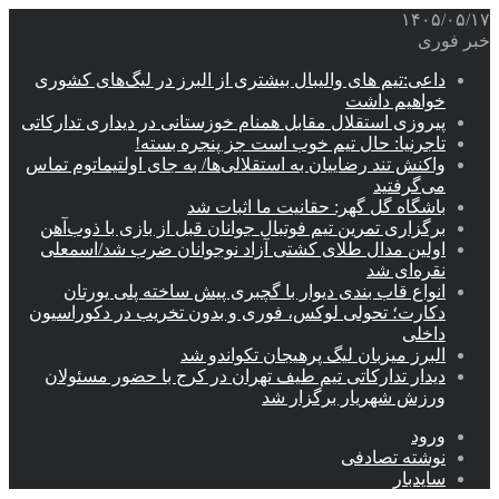
۱۴۰۵/۰۵/۱۷
خبر فوری
داعی:تیم های والیبال بیشتری از البرز در لیگ‌های کشوری
خواهیم داشت
پیروزی استقلال مقابل همنام خوزستانی در دیداری تدارکاتی
تاجرنیا: حال تیم خوب است جز پنجره بسته!
واکنش تند رضاییان به استقلالی‌ها/ به جای اولتیماتوم تماس
می‌گرفتید
باشگاه گل گهر: حقانیت ما اثبات شد
برگزاری تمرین تیم فوتبال جوانان قبل از بازی با ذوب‌آهن
اولین مدال طلای کشتی آزاد نوجوانان ضرب شد/اسمعلی
نقره‌ای شد
انواع قاب بندی دیوار با گچبری پیش ساخته پلی یورتان
دکارت؛ تحولی لوکس، فوری و بدون تخریب در دکوراسیون
داخلی
البرز میزبان لیگ پرهیجان تکواندو شد
دیدار تدارکاتی تیم طیف تهران در کرج با حضور مسئولان
ورزش شهریار برگزار شد
ورود
نوشته تصادفی
سایدبار