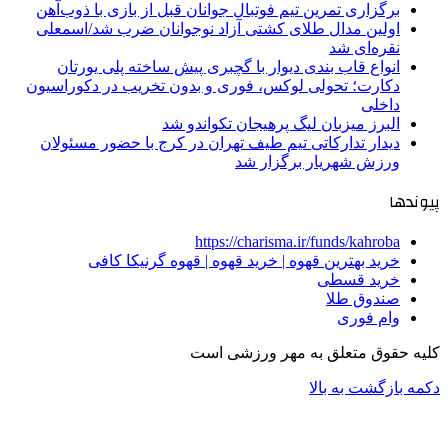
برگزاری تمرین تیم فوتبال جوانان قبل از بازی با ذوب‌آهن
اولین مدال طلای کشتی آزاد نوجوانان ضرب شد/اسمعلی
نقره‌ای شد
انواع قاب بندی دیوار با گچبری پیش ساخته پلی یورتان
دکارت؛ تحولی لوکس، فوری و بدون تخریب در دکوراسیون
داخلی
البرز میزبان لیگ پرهیجان تکواندو شد
دیدار تدارکاتی تیم طیف تهران در کرج با حضور مسئولان
ورزش شهریار برگزار شد
پیوندها
https://charisma.ir/funds/kahroba
خرید بهترین قهوه | خرید قهوه | قهوه گرنیکا کافی
خرید قسطی
صندوق طلا
وام فوری
کلیه حقوق متعلق به مهر ورزشی است
دکمه بازگشت به بالا