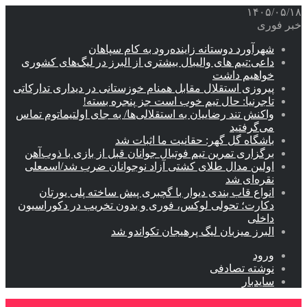
۱۴۰۵/۰۵/۱۸
خبر فوری
شهرآورد دوستانه زاینده‌رود به کام سپاهان
داعی:تیم های والیبال بیشتری از البرز در لیگ‌های کشوری
خواهیم داشت
پیروزی استقلال مقابل همنام خوزستانی در دیداری تدارکاتی
تاجرنیا: حال تیم خوب است جز پنجره بسته!
واکنش تند رضاییان به استقلالی‌ها/ به جای اولتیماتوم تماس
می‌گرفتید
باشگاه گل گهر: حقانیت ما اثبات شد
برگزاری تمرین تیم فوتبال جوانان قبل از بازی با ذوب‌آهن
اولین مدال طلای کشتی آزاد نوجوانان ضرب شد/اسمعلی
نقره‌ای شد
انواع قاب بندی دیوار با گچبری پیش ساخته پلی یورتان
دکارت؛ تحولی لوکس، فوری و بدون تخریب در دکوراسیون
داخلی
البرز میزبان لیگ پرهیجان تکواندو شد
ورود
نوشته تصادفی
سایدبار