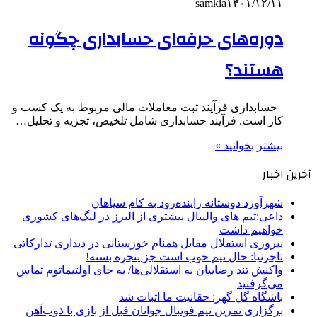
samkia
۱۴۰۱/۱۲/۱۱
دوره‌های حرفه‌ای حسابداری چگونه
هستند؟
حسابداری فرآیند ثبت معاملات مالی مربوط به یک کسب و
کار است. فرآیند حسابداری شامل تلخیص، تجزیه و تحلیل…
بیشتر بخوانید »
آخرین اخبار
شهرآورد دوستانه زاینده‌رود به کام سپاهان
داعی:تیم های والیبال بیشتری از البرز در لیگ‌های کشوری
خواهیم داشت
پیروزی استقلال مقابل همنام خوزستانی در دیداری تدارکاتی
تاجرنیا: حال تیم خوب است جز پنجره بسته!
واکنش تند رضاییان به استقلالی‌ها/ به جای اولتیماتوم تماس
می‌گرفتید
باشگاه گل گهر: حقانیت ما اثبات شد
برگزاری تمرین تیم فوتبال جوانان قبل از بازی با ذوب‌آهن