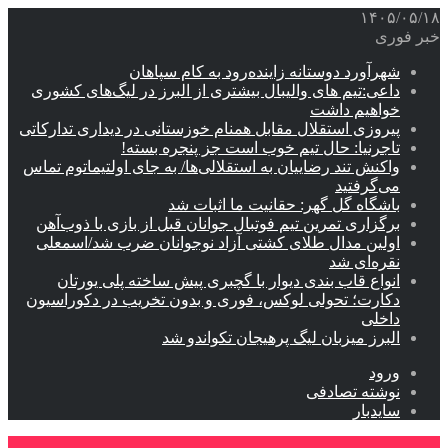
۱۴۰۵/۰۵/۱۸
خبر فوری
شهرآورد دوستانه زاینده‌رود به کام سپاهان
داعی:تیم های والیبال بیشتری از البرز در لیگ‌های کشوری
خواهیم داشت
پیروزی استقلال مقابل همنام خوزستانی در دیداری تدارکاتی
تاجرنیا: حال تیم خوب است جز پنجره بسته!
واکنش تند رضاییان به استقلالی‌ها/ به جای اولتیماتوم تماس
می‌گرفتید
باشگاه گل گهر: حقانیت ما اثبات شد
برگزاری تمرین تیم فوتبال جوانان قبل از بازی با ذوب‌آهن
اولین مدال طلای کشتی آزاد نوجوانان ضرب شد/اسمعلی
نقره‌ای شد
انواع قاب بندی دیوار با گچبری پیش ساخته پلی یورتان
دکارت؛ تحولی لوکس، فوری و بدون تخریب در دکوراسیون
داخلی
البرز میزبان لیگ پرهیجان تکواندو شد
ورود
نوشته تصادفی
سایدبار