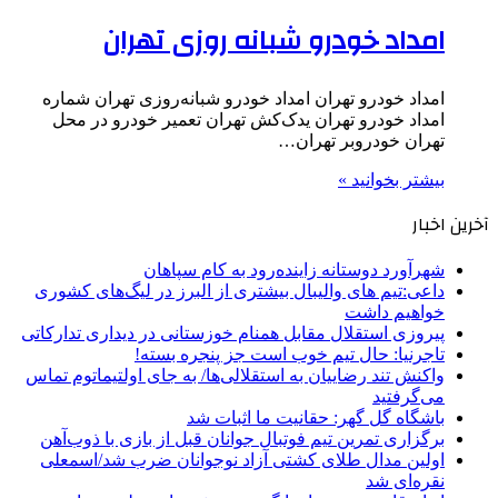
امداد خودرو شبانه روزی تهران
امداد خودرو تهران امداد خودرو شبانه‌روزی تهران شماره
امداد خودرو تهران یدک‌کش تهران تعمیر خودرو در محل
تهران خودروبر تهران…
بیشتر بخوانید »
آخرین اخبار
شهرآورد دوستانه زاینده‌رود به کام سپاهان
داعی:تیم های والیبال بیشتری از البرز در لیگ‌های کشوری
خواهیم داشت
پیروزی استقلال مقابل همنام خوزستانی در دیداری تدارکاتی
تاجرنیا: حال تیم خوب است جز پنجره بسته!
واکنش تند رضاییان به استقلالی‌ها/ به جای اولتیماتوم تماس
می‌گرفتید
باشگاه گل گهر: حقانیت ما اثبات شد
برگزاری تمرین تیم فوتبال جوانان قبل از بازی با ذوب‌آهن
اولین مدال طلای کشتی آزاد نوجوانان ضرب شد/اسمعلی
نقره‌ای شد