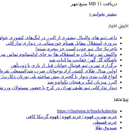
دریافت 11 MB منبع:مهر
بیشتر بخوانید »
آخرین اخبار
داعی:تیم های والیبال بیشتری از البرز در لیگ‌های کشوری خوا
پیروزی استقلال مقابل همنام خوزستانی در دیداری تدارکاتی
تاجرنیا: حال تیم خوب است جز پنجره بسته!
واکنش تند رضاییان به استقلالی‌ها/ به جای اولتیماتوم تماس می‌
باشگاه گل گهر: حقانیت ما اثبات شد
برگزاری تمرین تیم فوتبال جوانان قبل از بازی با ذوب‌آهن
اولین مدال طلای کشتی آزاد نوجوانان ضرب شد/اسمعلی نقره‌
انواع قاب بندی دیوار با گچبری پیش ساخته پلی یورتان دکارت
البرز میزبان لیگ پرهیجان تکواندو شد
دیدار تدارکاتی تیم طیف تهران در کرج با حضور مسئولان ورزش
پیوندها
https://charisma.ir/funds/kahroba
خرید بهترین قهوه | خرید قهوه | قهوه گرنیکا کافی
خرید قسطی
صندوق طلا