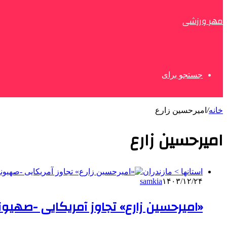
مهر ورزشی
جستجو برای
خانه
/
امیرحسین زارع
امیرحسین زارع
استانها > مازندران
samkia
۱۴۰۳/۱۲/۲۴
«امیرحسین زارع» تجاوز آمریکایی -صهیو