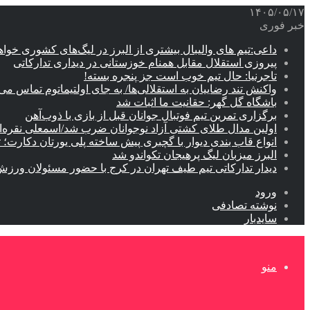
۱۴۰۵/۰۵/۱۷
خبر فوری
داعی:تیم های والیبال بیشتری از البرز در لیگ‌های کشوری خوا
پیروزی استقلال مقابل همنام خوزستانی در دیداری تدارکاتی
تاجرنیا: حال تیم خوب است جز پنجره بسته!
واکنش تند رضاییان به استقلالی‌ها/ به جای اولتیماتوم تماس می‌
باشگاه گل گهر: حقانیت ما اثبات شد
برگزاری تمرین تیم فوتبال جوانان قبل از بازی با ذوب‌آهن
اولین مدال طلای کشتی آزاد نوجوانان ضرب شد/اسمعلی نقره‌
انواع قاب بندی دیوار با گچبری پیش ساخته پلی یورتان دکارت
البرز میزبان لیگ پرهیجان تکواندو شد
دیدار تدارکاتی تیم طیف تهران در کرج با حضور مسئولان ورزش
ورود
نوشته تصادفی
سایدبار
منو