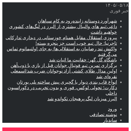
۱۴۰۵/۰۵/۱۸
خبر فوری
شهرآورد دوستانه زاینده‌رود به کام سپاهان
داعی:تیم های والیبال بیشتری از البرز در لیگ‌های کشوری
خواهیم داشت
پیروزی استقلال مقابل همنام خوزستانی در دیداری تدارکاتی
تاجرنیا: حال تیم خوب است جز پنجره بسته!
واکنش تند رضاییان به استقلالی‌ها/ به جای اولتیماتوم تماس
می‌گرفتید
باشگاه گل گهر: حقانیت ما اثبات شد
برگزاری تمرین تیم فوتبال جوانان قبل از بازی با ذوب‌آهن
اولین مدال طلای کشتی آزاد نوجوانان ضرب شد/اسمعلی
نقره‌ای شد
انواع قاب بندی دیوار با گچبری پیش ساخته پلی یورتان
دکارت؛ تحولی لوکس، فوری و بدون تخریب در دکوراسیون
داخلی
البرز میزبان لیگ پرهیجان تکواندو شد
ورود
نوشته تصادفی
سایدبار