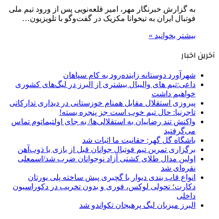
به گزارش خبرنگار مهر، امیر قلعه‌نویی پس از ورود تیم ملی
فوتبال ایران به تیخوانا مکزیک در گفت‌وگو با تلویزیون…
بیشتر بخوانید »
آخرین اخبار
شهرآورد دوستانه زاینده‌رود به کام سپاهان
داعی:تیم های والیبال بیشتری از البرز در لیگ‌های کشوری
خواهیم داشت
پیروزی استقلال مقابل همنام خوزستانی در دیداری تدارکاتی
تاجرنیا: حال تیم خوب است جز پنجره بسته!
واکنش تند رضاییان به استقلالی‌ها/ به جای اولتیماتوم تماس
می‌گرفتید
باشگاه گل گهر: حقانیت ما اثبات شد
برگزاری تمرین تیم فوتبال جوانان قبل از بازی با ذوب‌آهن
اولین مدال طلای کشتی آزاد نوجوانان ضرب شد/اسمعلی
نقره‌ای شد
انواع قاب بندی دیوار با گچبری پیش ساخته پلی یورتان
دکارت؛ تحولی لوکس، فوری و بدون تخریب در دکوراسیون
داخلی
البرز میزبان لیگ پرهیجان تکواندو شد