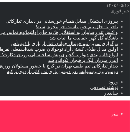
۱۴۰۵/۰۵/۱۶
خبر فوری
پیروزی استقلال مقابل همنام خوزستانی در دیداری تدارکاتی
تاجرنیا: حال تیم خوب است جز پنجره بسته!
واکنش تند رضاییان به استقلالی‌ها/ به جای اولتیماتوم تماس می‌
باشگاه گل گهر: حقانیت ما اثبات شد
برگزاری تمرین تیم فوتبال جوانان قبل از بازی با ذوب‌آهن
اولین مدال طلای کشتی آزاد نوجوانان ضرب شد/اسمعلی نقره‌
انواع قاب بندی دیوار با گچبری پیش ساخته پلی یورتان دکارت
البرز میزبان لیگ پرهیجان تکواندو شد
دیدار تدارکاتی تیم طیف تهران در کرج با حضور مسئولان ورزش
دومین برد پرسپولیس در دومین بازی تدارکاتی اردوی ترکیه
ورود
نوشته تصادفی
سایدبار
منو