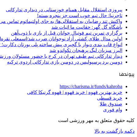
پیروزی استقلال مقابل همنام خوزستانی در دیداری تدارکاتی
تاجرنیا: حال تیم خوب است جز پنجره بسته!
واکنش تند رضاییان به استقلالی‌ها/ به جای اولتیماتوم تماس می‌
باشگاه گل گهر: حقانیت ما اثبات شد
برگزاری تمرین تیم فوتبال جوانان قبل از بازی با ذوب‌آهن
اولین مدال طلای کشتی آزاد نوجوانان ضرب شد/اسمعلی نقره‌
انواع قاب بندی دیوار با گچبری پیش ساخته پلی یورتان دکارت
البرز میزبان لیگ پرهیجان تکواندو شد
دیدار تدارکاتی تیم طیف تهران در کرج با حضور مسئولان ورزش
دومین برد پرسپولیس در دومین بازی تدارکاتی اردوی ترکیه
پیوندها
https://charisma.ir/funds/kahroba
خرید بهترین قهوه | خرید قهوه | قهوه گرنیکا کافی
خرید قسطی
صندوق طلا
وام فوری
کلیه حقوق متعلق به مهر ورزشی است
دکمه بازگشت به بالا