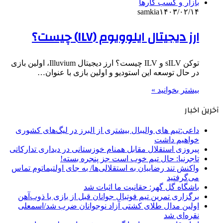
بازار و کسب کارها
samkia
۱۴۰۳/۰۲/۱۴
ارز دیجیتال ایلوویوم (ILV) چیست؟
توکن sILV و ILV چیست؟ ارز دیجیتال Illuvium، اولین بازی
در حال توسعه این استودیو و اولین بازی با عنوان…
بیشتر بخوانید »
آخرین اخبار
داعی:تیم های والیبال بیشتری از البرز در لیگ‌های کشوری
خواهیم داشت
پیروزی استقلال مقابل همنام خوزستانی در دیداری تدارکاتی
تاجرنیا: حال تیم خوب است جز پنجره بسته!
واکنش تند رضاییان به استقلالی‌ها/ به جای اولتیماتوم تماس
می‌گرفتید
باشگاه گل گهر: حقانیت ما اثبات شد
برگزاری تمرین تیم فوتبال جوانان قبل از بازی با ذوب‌آهن
اولین مدال طلای کشتی آزاد نوجوانان ضرب شد/اسمعلی
نقره‌ای شد