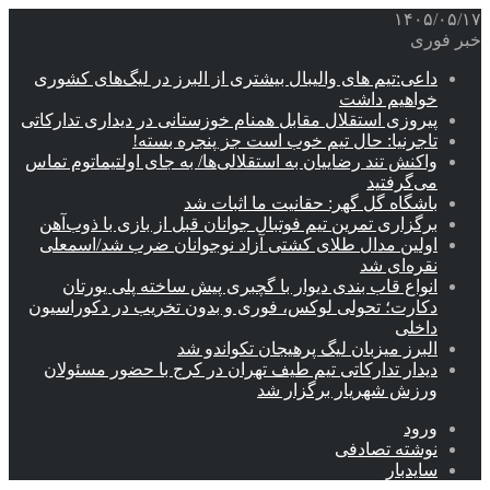
۱۴۰۵/۰۵/۱۷
خبر فوری
داعی:تیم های والیبال بیشتری از البرز در لیگ‌های کشوری
خواهیم داشت
پیروزی استقلال مقابل همنام خوزستانی در دیداری تدارکاتی
تاجرنیا: حال تیم خوب است جز پنجره بسته!
واکنش تند رضاییان به استقلالی‌ها/ به جای اولتیماتوم تماس
می‌گرفتید
باشگاه گل گهر: حقانیت ما اثبات شد
برگزاری تمرین تیم فوتبال جوانان قبل از بازی با ذوب‌آهن
اولین مدال طلای کشتی آزاد نوجوانان ضرب شد/اسمعلی
نقره‌ای شد
انواع قاب بندی دیوار با گچبری پیش ساخته پلی یورتان
دکارت؛ تحولی لوکس، فوری و بدون تخریب در دکوراسیون
داخلی
البرز میزبان لیگ پرهیجان تکواندو شد
دیدار تدارکاتی تیم طیف تهران در کرج با حضور مسئولان
ورزش شهریار برگزار شد
ورود
نوشته تصادفی
سایدبار