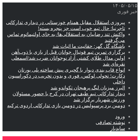
۱۴۰۵/۰۵/۱۵
خبر فوری
پیروزی استقلال مقابل همنام خوزستانی در دیداری تدارکاتی
تاجرنیا: حال تیم خوب است جز پنجره بسته!
واکنش تند رضاییان به استقلالی‌ها/ به جای اولتیماتوم تماس
می‌گرفتید
باشگاه گل گهر: حقانیت ما اثبات شد
برگزاری تمرین تیم فوتبال جوانان قبل از بازی با ذوب‌آهن
اولین مدال طلای کشتی آزاد نوجوانان ضرب شد/اسمعلی
نقره‌ای شد
انواع قاب بندی دیوار با گچبری پیش ساخته پلی یورتان
دکارت؛ تحولی لوکس، فوری و بدون تخریب در دکوراسیون
داخلی
البرز میزبان لیگ پرهیجان تکواندو شد
دیدار تدارکاتی تیم طیف تهران در کرج با حضور مسئولان
ورزش شهریار برگزار شد
دومین برد پرسپولیس در دومین بازی تدارکاتی اردوی ترکیه
ورود
نوشته تصادفی
سایدبار