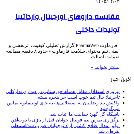
۱۴۰۵/۰۴/۰۳
مقایسه داروهای اورجینال وارداتیبا
تولیدات داخلی
فارماوب PharmaWeb گزارش تحلیلی کیفیت، اثربخشی و
ایمنی تیم محتوای سلامت فارماوب • حدود ۸ دقیقه مطالعه
ضمانت اصالت…
بیشتر بخوانید »
آخرین اخبار
پیروزی استقلال مقابل همنام خوزستانی در دیداری تدارکاتی
تاجرنیا: حال تیم خوب است جز پنجره بسته!
واکنش تند رضاییان به استقلالی‌ها/ به جای اولتیماتوم تماس
می‌گرفتید
باشگاه گل گهر: حقانیت ما اثبات شد
برگزاری تمرین تیم فوتبال جوانان قبل از بازی با ذوب‌آهن
اولین مدال طلای کشتی آزاد نوجوانان ضرب شد/اسمعلی
نقره‌ای شد