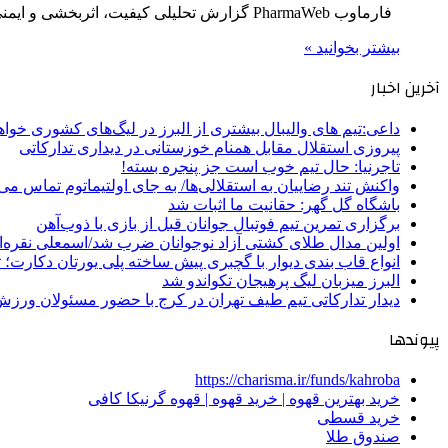
فارماوب PharmaWeb گزارش تحلیلی کیفیت، اثربخشی و ایمنی تیم محتوای سلامت فارماوب • حدود ۸ دقیقه مطالعه ضمانت اصالت…
بیشتر بخوانید »
آخرین اخبار
داعی:تیم های والیبال بیشتری از البرز در لیگ‌های کشوری خوا
پیروزی استقلال مقابل همنام خوزستانی در دیداری تدارکاتی
تاجرنیا: حال تیم خوب است جز پنجره بسته!
واکنش تند رضاییان به استقلالی‌ها/ به جای اولتیماتوم تماس می‌
باشگاه گل گهر: حقانیت ما اثبات شد
برگزاری تمرین تیم فوتبال جوانان قبل از بازی با ذوب‌آهن
اولین مدال طلای کشتی آزاد نوجوانان ضرب شد/اسمعلی نقره‌
انواع قاب بندی دیوار با گچبری پیش ساخته پلی یورتان دکارت
البرز میزبان لیگ پرهیجان تکواندو شد
دیدار تدارکاتی تیم طیف تهران در کرج با حضور مسئولان ورزش
پیوندها
https://charisma.ir/funds/kahroba
خرید بهترین قهوه | خرید قهوه | قهوه گرنیکا کافی
خرید قسطی
صندوق طلا