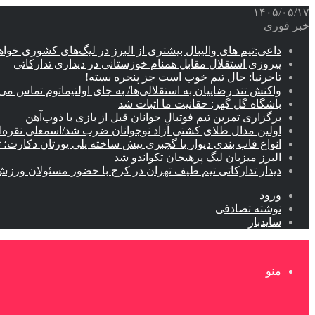
۱۴۰۵/۰۵/۱۷
خبر فوری
داعی:تیم های والیبال بیشتری از البرز در لیگ‌های کشوری خوا
پیروزی استقلال مقابل همنام خوزستانی در دیداری تدارکاتی
تاجرنیا: حال تیم خوب است جز پنجره بسته!
واکنش تند رضاییان به استقلالی‌ها/ به جای اولتیماتوم تماس می‌
باشگاه گل گهر: حقانیت ما اثبات شد
برگزاری تمرین تیم فوتبال جوانان قبل از بازی با ذوب‌آهن
اولین مدال طلای کشتی آزاد نوجوانان ضرب شد/اسمعلی نقره‌
انواع قاب بندی دیوار با گچبری پیش ساخته پلی یورتان دکارت
البرز میزبان لیگ پرهیجان تکواندو شد
دیدار تدارکاتی تیم طیف تهران در کرج با حضور مسئولان ورزش
ورود
نوشته تصادفی
سایدبار
منو