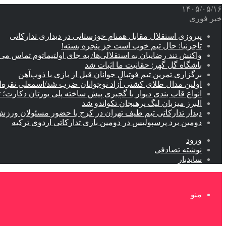
۱۴۰۵/۰۵/۱۶
خبر فوری
پیروزی استقلال مقابل همنام خوزستانی در دیداری تدارکاتی
تاجرنیا: حال تیم خوب است جز پنجره بسته!
واکنش تند رضاییان به استقلالی‌ها/ به جای اولتیماتوم تماس می‌
باشگاه گل گهر: حقانیت ما اثبات شد
برگزاری تمرین تیم فوتبال جوانان قبل از بازی با ذوب‌آهن
اولین مدال طلای کشتی آزاد نوجوانان ضرب شد/اسمعلی نقره‌
انواع قاب بندی دیوار با گچبری پیش ساخته پلی یورتان دکارت
البرز میزبان لیگ پرهیجان تکواندو شد
دیدار تدارکاتی تیم طیف تهران در کرج با حضور مسئولان ورزش
دومین برد پرسپولیس در دومین بازی تدارکاتی اردوی ترکیه
ورود
نوشته تصادفی
سایدبار
منو