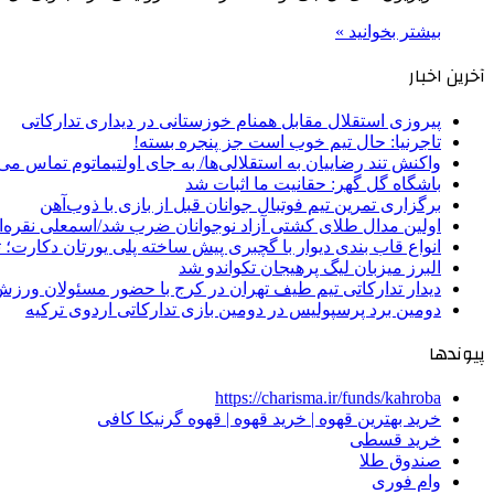
بیشتر بخوانید »
آخرین اخبار
پیروزی استقلال مقابل همنام خوزستانی در دیداری تدارکاتی
تاجرنیا: حال تیم خوب است جز پنجره بسته!
واکنش تند رضاییان به استقلالی‌ها/ به جای اولتیماتوم تماس می‌
باشگاه گل گهر: حقانیت ما اثبات شد
برگزاری تمرین تیم فوتبال جوانان قبل از بازی با ذوب‌آهن
اولین مدال طلای کشتی آزاد نوجوانان ضرب شد/اسمعلی نقره‌
انواع قاب بندی دیوار با گچبری پیش ساخته پلی یورتان دکارت
البرز میزبان لیگ پرهیجان تکواندو شد
دیدار تدارکاتی تیم طیف تهران در کرج با حضور مسئولان ورزش
دومین برد پرسپولیس در دومین بازی تدارکاتی اردوی ترکیه
پیوندها
https://charisma.ir/funds/kahroba
خرید بهترین قهوه | خرید قهوه | قهوه گرنیکا کافی
خرید قسطی
صندوق طلا
وام فوری