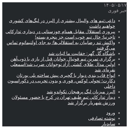
۱۴۰۵/۰۵/۱۷
خبر فوری
داعی:تیم های والیبال بیشتری از البرز در لیگ‌های کشوری
خواهیم داشت
پیروزی استقلال مقابل همنام خوزستانی در دیداری تدارکاتی
تاجرنیا: حال تیم خوب است جز پنجره بسته!
واکنش تند رضاییان به استقلالی‌ها/ به جای اولتیماتوم تماس
می‌گرفتید
باشگاه گل گهر: حقانیت ما اثبات شد
برگزاری تمرین تیم فوتبال جوانان قبل از بازی با ذوب‌آهن
اولین مدال طلای کشتی آزاد نوجوانان ضرب شد/اسمعلی
نقره‌ای شد
انواع قاب بندی دیوار با گچبری پیش ساخته پلی یورتان
دکارت؛ تحولی لوکس، فوری و بدون تخریب در دکوراسیون
داخلی
البرز میزبان لیگ پرهیجان تکواندو شد
دیدار تدارکاتی تیم طیف تهران در کرج با حضور مسئولان
ورزش شهریار برگزار شد
ورود
نوشته تصادفی
سایدبار