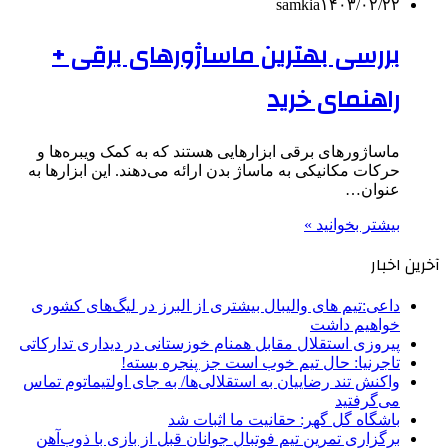
samkia
۱۴۰۳/۰۲/۲۲
بررسی بهترین ماساژورهای برقی +
راهنمای خرید
ماساژورهای برقی ابزارهایی هستند که به کمک ویبره‌ها و
حرکات مکانیکی به ماساژ بدن ارائه می‌دهند. این ابزارها به
عنوان…
بیشتر بخوانید »
آخرین اخبار
داعی:تیم های والیبال بیشتری از البرز در لیگ‌های کشوری
خواهیم داشت
پیروزی استقلال مقابل همنام خوزستانی در دیداری تدارکاتی
تاجرنیا: حال تیم خوب است جز پنجره بسته!
واکنش تند رضاییان به استقلالی‌ها/ به جای اولتیماتوم تماس
می‌گرفتید
باشگاه گل گهر: حقانیت ما اثبات شد
برگزاری تمرین تیم فوتبال جوانان قبل از بازی با ذوب‌آهن