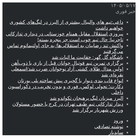
۱۴۰۵/۰۵/۱۷
خبر فوری
داعی:تیم های والیبال بیشتری از البرز در لیگ‌های کشوری
خواهیم داشت
پیروزی استقلال مقابل همنام خوزستانی در دیداری تدارکاتی
تاجرنیا: حال تیم خوب است جز پنجره بسته!
واکنش تند رضاییان به استقلالی‌ها/ به جای اولتیماتوم تماس
می‌گرفتید
باشگاه گل گهر: حقانیت ما اثبات شد
برگزاری تمرین تیم فوتبال جوانان قبل از بازی با ذوب‌آهن
اولین مدال طلای کشتی آزاد نوجوانان ضرب شد/اسمعلی
نقره‌ای شد
انواع قاب بندی دیوار با گچبری پیش ساخته پلی یورتان
دکارت؛ تحولی لوکس، فوری و بدون تخریب در دکوراسیون
داخلی
البرز میزبان لیگ پرهیجان تکواندو شد
دیدار تدارکاتی تیم طیف تهران در کرج با حضور مسئولان
ورزش شهریار برگزار شد
ورود
نوشته تصادفی
سایدبار