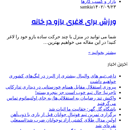
بازار و کسب کارها
samkia
۱۴۰۲/۰۹/۲۳
ورزش برای لاغری بازو در خانه
شما می توانید در منزل با چند حرکت ساده بازو خود را لاغر
کنید! در این مقاله می خواهیم بهترین…
بیشتر بخوانید »
آخرین اخبار
داعی:تیم های والیبال بیشتری از البرز در لیگ‌های کشوری
خواهیم داشت
پیروزی استقلال مقابل همنام خوزستانی در دیداری تدارکاتی
تاجرنیا: حال تیم خوب است جز پنجره بسته!
واکنش تند رضاییان به استقلالی‌ها/ به جای اولتیماتوم تماس
می‌گرفتید
باشگاه گل گهر: حقانیت ما اثبات شد
برگزاری تمرین تیم فوتبال جوانان قبل از بازی با ذوب‌آهن
اولین مدال طلای کشتی آزاد نوجوانان ضرب شد/اسمعلی
نقره‌ای شد