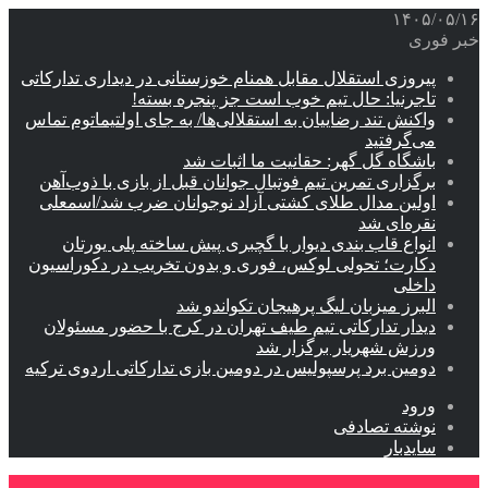
۱۴۰۵/۰۵/۱۶
خبر فوری
پیروزی استقلال مقابل همنام خوزستانی در دیداری تدارکاتی
تاجرنیا: حال تیم خوب است جز پنجره بسته!
واکنش تند رضاییان به استقلالی‌ها/ به جای اولتیماتوم تماس
می‌گرفتید
باشگاه گل گهر: حقانیت ما اثبات شد
برگزاری تمرین تیم فوتبال جوانان قبل از بازی با ذوب‌آهن
اولین مدال طلای کشتی آزاد نوجوانان ضرب شد/اسمعلی
نقره‌ای شد
انواع قاب بندی دیوار با گچبری پیش ساخته پلی یورتان
دکارت؛ تحولی لوکس، فوری و بدون تخریب در دکوراسیون
داخلی
البرز میزبان لیگ پرهیجان تکواندو شد
دیدار تدارکاتی تیم طیف تهران در کرج با حضور مسئولان
ورزش شهریار برگزار شد
دومین برد پرسپولیس در دومین بازی تدارکاتی اردوی ترکیه
ورود
نوشته تصادفی
سایدبار