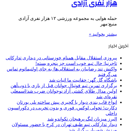
هزار نفری آزادی
حمله هوایی به مجموعه ورزشی ۱۲ هزار نفری آزادی
منبع:مهر
بیشتر بخوانید »
آخرین اخبار
پیروزی استقلال مقابل همنام خوزستانی در دیداری تدارکاتی
تاجرنیا: حال تیم خوب است جز پنجره بسته!
واکنش تند رضاییان به استقلالی‌ها/ به جای اولتیماتوم تماس
می‌گرفتید
باشگاه گل گهر: حقانیت ما اثبات شد
برگزاری تمرین تیم فوتبال جوانان قبل از بازی با ذوب‌آهن
اولین مدال طلای کشتی آزاد نوجوانان ضرب شد/اسمعلی
نقره‌ای شد
انواع قاب بندی دیوار با گچبری پیش ساخته پلی یورتان
دکارت؛ تحولی لوکس، فوری و بدون تخریب در دکوراسیون
داخلی
البرز میزبان لیگ پرهیجان تکواندو شد
دیدار تدارکاتی تیم طیف تهران در کرج با حضور مسئولان
ورزش شهریار برگزار شد