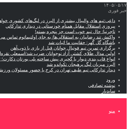
۱۴۰۵/۰۵/۱۷
خبر فوری
داعی:تیم های والیبال بیشتری از البرز در لیگ‌های کشوری خوا
پیروزی استقلال مقابل همنام خوزستانی در دیداری تدارکاتی
تاجرنیا: حال تیم خوب است جز پنجره بسته!
واکنش تند رضاییان به استقلالی‌ها/ به جای اولتیماتوم تماس می‌
باشگاه گل گهر: حقانیت ما اثبات شد
برگزاری تمرین تیم فوتبال جوانان قبل از بازی با ذوب‌آهن
اولین مدال طلای کشتی آزاد نوجوانان ضرب شد/اسمعلی نقره‌
انواع قاب بندی دیوار با گچبری پیش ساخته پلی یورتان دکارت
البرز میزبان لیگ پرهیجان تکواندو شد
دیدار تدارکاتی تیم طیف تهران در کرج با حضور مسئولان ورزش
ورود
نوشته تصادفی
سایدبار
منو