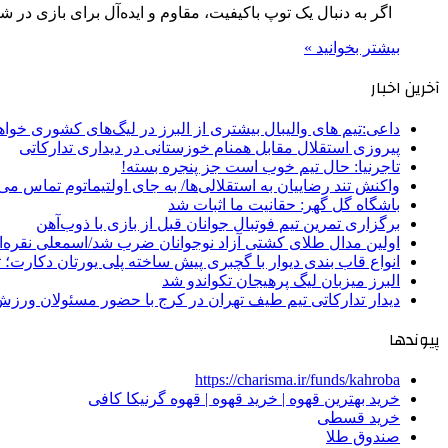
اگر به دنبال یک توپ باکیفیت، مقاوم و ایده‌آل برای بازی در
بیشتر بخوانید »
آخرین اخبار
داعی:تیم های والیبال بیشتری از البرز در لیگ‌های کشوری خوا
پیروزی استقلال مقابل همنام خوزستانی در دیداری تدارکاتی
تاجرنیا: حال تیم خوب است جز پنجره بسته!
واکنش تند رضاییان به استقلالی‌ها/ به جای اولتیماتوم تماس می‌
باشگاه گل گهر: حقانیت ما اثبات شد
برگزاری تمرین تیم فوتبال جوانان قبل از بازی با ذوب‌آهن
اولین مدال طلای کشتی آزاد نوجوانان ضرب شد/اسمعلی نقره‌
انواع قاب بندی دیوار با گچبری پیش ساخته پلی یورتان دکارت
البرز میزبان لیگ پرهیجان تکواندو شد
دیدار تدارکاتی تیم طیف تهران در کرج با حضور مسئولان ورزش
پیوندها
https://charisma.ir/funds/kahroba
خرید بهترین قهوه | خرید قهوه | قهوه گرنیکا کافی
خرید قسطی
صندوق طلا