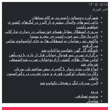
۱۴۰۵/۰۵/۱۸
خبر فوری
شهرآورد دوستانه زاینده‌رود به کام سپاهان
داعی:تیم های والیبال بیشتری از البرز در لیگ‌های کشوری
خواهیم داشت
پیروزی استقلال مقابل همنام خوزستانی در دیداری تدارکاتی
تاجرنیا: حال تیم خوب است جز پنجره بسته!
واکنش تند رضاییان به استقلالی‌ها/ به جای اولتیماتوم تماس
می‌گرفتید
باشگاه گل گهر: حقانیت ما اثبات شد
برگزاری تمرین تیم فوتبال جوانان قبل از بازی با ذوب‌آهن
اولین مدال طلای کشتی آزاد نوجوانان ضرب شد/اسمعلی
نقره‌ای شد
انواع قاب بندی دیوار با گچبری پیش ساخته پلی یورتان
دکارت؛ تحولی لوکس، فوری و بدون تخریب در دکوراسیون
داخلی
البرز میزبان لیگ پرهیجان تکواندو شد
ورود
نوشته تصادفی
سایدبار