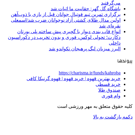
می‌گرفتید
باشگاه گل گهر: حقانیت ما اثبات شد
برگزاری تمرین تیم فوتبال جوانان قبل از بازی با ذوب‌آهن
اولین مدال طلای کشتی آزاد نوجوانان ضرب شد/اسمعلی
نقره‌ای شد
انواع قاب بندی دیوار با گچبری پیش ساخته پلی یورتان
دکارت؛ تحولی لوکس، فوری و بدون تخریب در دکوراسیون
داخلی
البرز میزبان لیگ پرهیجان تکواندو شد
پیوندها
https://charisma.ir/funds/kahroba
خرید بهترین قهوه | خرید قهوه | قهوه گرنیکا کافی
خرید قسطی
صندوق طلا
وام فوری
کلیه حقوق متعلق به مهر ورزشی است
دکمه بازگشت به بالا