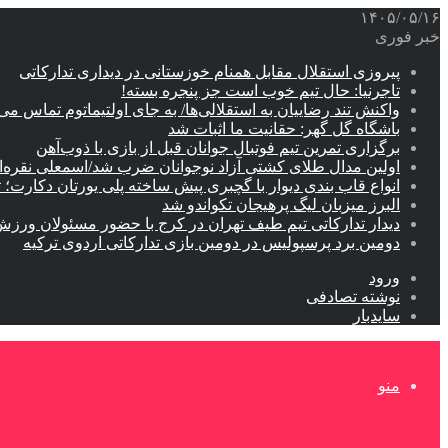
۱۴۰۵/۰۵/۱۶
خبر فوری
پیروزی استقلال مقابل همنام خوزستانی در دیداری تدارکاتی
تاجرنیا: حال تیم خوب است جز پنجره بسته!
واکنش تند رضاییان به استقلالی‌ها/ به جای اولتیماتوم تماس می‌
باشگاه گل گهر: حقانیت ما اثبات شد
برگزاری تمرین تیم فوتبال جوانان قبل از بازی با ذوب‌آهن
اولین مدال طلای کشتی آزاد نوجوانان ضرب شد/اسمعلی نقره‌
انواع قاب بندی دیوار با گچبری پیش ساخته پلی یورتان دکارت
البرز میزبان لیگ پرهیجان تکواندو شد
دیدار تدارکاتی تیم طیف تهران در کرج با حضور مسئولان ورزش
دومین برد پرسپولیس در دومین بازی تدارکاتی اردوی ترکیه
ورود
نوشته تصادفی
سایدبار
منو