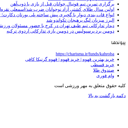
برگزاری تمرین تیم فوتبال جوانان قبل از بازی با ذوب‌آهن
اولین مدال طلای کشتی آزاد نوجوانان ضرب شد/اسمعلی نقره‌
انواع قاب بندی دیوار با گچبری پیش ساخته پلی یورتان دکارت
البرز میزبان لیگ پرهیجان تکواندو شد
دیدار تدارکاتی تیم طیف تهران در کرج با حضور مسئولان ورزش
دومین برد پرسپولیس در دومین بازی تدارکاتی اردوی ترکیه
پیوندها
https://charisma.ir/funds/kahroba
خرید بهترین قهوه | خرید قهوه | قهوه گرنیکا کافی
خرید قسطی
صندوق طلا
وام فوری
کلیه حقوق متعلق به مهر ورزشی است
دکمه بازگشت به بالا