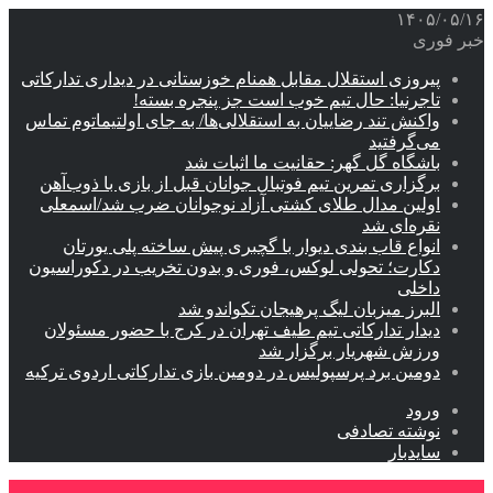
۱۴۰۵/۰۵/۱۶
خبر فوری
پیروزی استقلال مقابل همنام خوزستانی در دیداری تدارکاتی
تاجرنیا: حال تیم خوب است جز پنجره بسته!
واکنش تند رضاییان به استقلالی‌ها/ به جای اولتیماتوم تماس
می‌گرفتید
باشگاه گل گهر: حقانیت ما اثبات شد
برگزاری تمرین تیم فوتبال جوانان قبل از بازی با ذوب‌آهن
اولین مدال طلای کشتی آزاد نوجوانان ضرب شد/اسمعلی
نقره‌ای شد
انواع قاب بندی دیوار با گچبری پیش ساخته پلی یورتان
دکارت؛ تحولی لوکس، فوری و بدون تخریب در دکوراسیون
داخلی
البرز میزبان لیگ پرهیجان تکواندو شد
دیدار تدارکاتی تیم طیف تهران در کرج با حضور مسئولان
ورزش شهریار برگزار شد
دومین برد پرسپولیس در دومین بازی تدارکاتی اردوی ترکیه
ورود
نوشته تصادفی
سایدبار