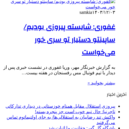
samkia
۱۴۰۳/۱۲/۰۳
غفوری: شایسته پیروزی بودیم/
ساپینتو دستیار تو سری خور
می‌خواست
به گزارش خبرنگار مهر، وریا غفوری در نشست خبری پس از
دیدار با تیم فوتبال مس رفسنجان در هفته بیست…
بیشتر بخوانید »
آخرین اخبار
پیروزی استقلال مقابل همنام خوزستانی در دیداری تدارکاتی
تاجرنیا: حال تیم خوب است جز پنجره بسته!
واکنش تند رضاییان به استقلالی‌ها/ به جای اولتیماتوم تماس
می‌گرفتید
باشگاه گل گهر: حقانیت ما اثبات شد