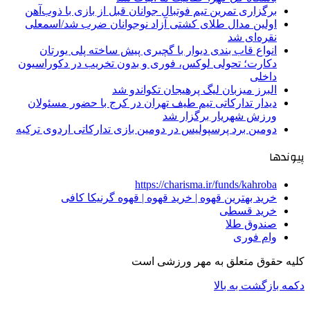
برگزاری تمرین تیم فوتبال جوانان قبل از بازی با ذوب‌آهن
اولین مدال طلای کشتی آزاد نوجوانان ضرب شد/اسمعلی
نقره‌ای شد
انواع قاب بندی دیوار با گچبری پیش ساخته پلی یورتان
دکارت؛ تحولی لوکس، فوری و بدون تخریب در دکوراسیون
داخلی
البرز میزبان لیگ پرهیجان تکواندو شد
دیدار تدارکاتی تیم طیف تهران در کرج با حضور مسئولان
ورزش شهریار برگزار شد
دومین برد پرسپولیس در دومین بازی تدارکاتی اردوی ترکیه
پیوندها
https://charisma.ir/funds/kahroba
خرید بهترین قهوه | خرید قهوه | قهوه گرنیکا کافی
خرید قسطی
صندوق طلا
وام فوری
کلیه حقوق متعلق به مهر ورزشی است
دکمه بازگشت به بالا