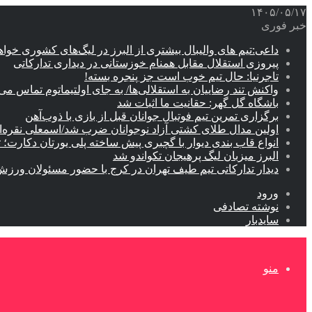
۱۴۰۵/۰۵/۱۷
خبر فوری
داعی:تیم های والیبال بیشتری از البرز در لیگ‌های کشوری خوا
پیروزی استقلال مقابل همنام خوزستانی در دیداری تدارکاتی
تاجرنیا: حال تیم خوب است جز پنجره بسته!
واکنش تند رضاییان به استقلالی‌ها/ به جای اولتیماتوم تماس می‌
باشگاه گل گهر: حقانیت ما اثبات شد
برگزاری تمرین تیم فوتبال جوانان قبل از بازی با ذوب‌آهن
اولین مدال طلای کشتی آزاد نوجوانان ضرب شد/اسمعلی نقره‌
انواع قاب بندی دیوار با گچبری پیش ساخته پلی یورتان دکارت
البرز میزبان لیگ پرهیجان تکواندو شد
دیدار تدارکاتی تیم طیف تهران در کرج با حضور مسئولان ورزش
ورود
نوشته تصادفی
سایدبار
منو