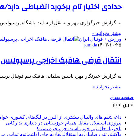
حدادی اختیار تام برخورد انضباطی دار
به گزارش خبرگزاری مهر و به نقل از سایت باشگاه پرسپولیس. د
بیشتر بخوانید »
ورزش > فوتبال ایران
samkia
۱۴۰۳/۱۰/۲۵
انتقال قرضی هافبک اخراجی پرسپولیس
به گزارش خبرنگار مهر، یاسین سلمانی هافبک تیم فوتبال پرس
بیشتر بخوانید »
صفحه بعدی
آخرین اخبار
داعی:تیم های والیبال بیشتری از البرز در لیگ‌های کشوری خوا
پیروزی استقلال مقابل همنام خوزستانی در دیداری تدارکاتی
تاجرنیا: حال تیم خوب است جز پنجره بسته!
واکنش تند رضاییان به استقلالی‌ها/ به جای اولتیماتوم تماس می‌