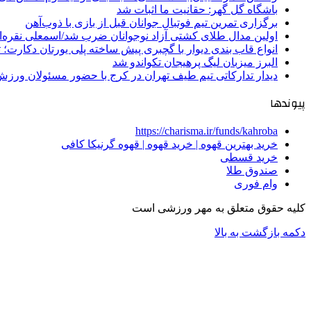
باشگاه گل گهر: حقانیت ما اثبات شد
برگزاری تمرین تیم فوتبال جوانان قبل از بازی با ذوب‌آهن
اولین مدال طلای کشتی آزاد نوجوانان ضرب شد/اسمعلی نقره‌
انواع قاب بندی دیوار با گچبری پیش ساخته پلی یورتان دکارت
البرز میزبان لیگ پرهیجان تکواندو شد
دیدار تدارکاتی تیم طیف تهران در کرج با حضور مسئولان ورزش
پیوندها
https://charisma.ir/funds/kahroba
خرید بهترین قهوه | خرید قهوه | قهوه گرنیکا کافی
خرید قسطی
صندوق طلا
وام فوری
کلیه حقوق متعلق به مهر ورزشی است
دکمه بازگشت به بالا