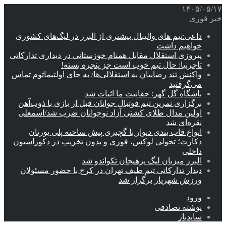
۱۴۰۵/۰۵/۱۷
خبر فوری
داعی:تیم های والیبال بیشتری از البرز در لیگ‌های کشوری
خواهیم داشت
پیروزی استقلال مقابل همنام خوزستانی در دیداری تدارکاتی
تاجرنیا: حال تیم خوب است جز پنجره بسته!
واکنش تند رضاییان به استقلالی‌ها/ به جای اولتیماتوم تماس
می‌گرفتید
باشگاه گل گهر: حقانیت ما اثبات شد
برگزاری تمرین تیم فوتبال جوانان قبل از بازی با ذوب‌آهن
اولین مدال طلای کشتی آزاد نوجوانان ضرب شد/اسمعلی
نقره‌ای شد
انواع قاب بندی دیوار با گچبری پیش ساخته پلی یورتان
دکارت؛ تحولی لوکس، فوری و بدون تخریب در دکوراسیون
داخلی
البرز میزبان لیگ پرهیجان تکواندو شد
دیدار تدارکاتی تیم طیف تهران در کرج با حضور مسئولان
ورزش شهریار برگزار شد
ورود
نوشته تصادفی
سایدبار