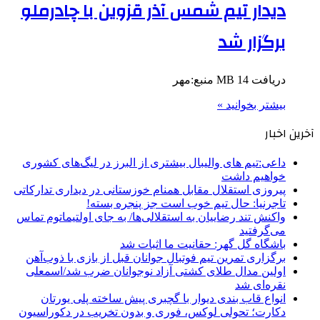
دیدار تیم شمس آذر قزوین با چادرملو
برگزار شد
دریافت 14 MB منبع:مهر
بیشتر بخوانید »
آخرین اخبار
داعی:تیم های والیبال بیشتری از البرز در لیگ‌های کشوری
خواهیم داشت
پیروزی استقلال مقابل همنام خوزستانی در دیداری تدارکاتی
تاجرنیا: حال تیم خوب است جز پنجره بسته!
واکنش تند رضاییان به استقلالی‌ها/ به جای اولتیماتوم تماس
می‌گرفتید
باشگاه گل گهر: حقانیت ما اثبات شد
برگزاری تمرین تیم فوتبال جوانان قبل از بازی با ذوب‌آهن
اولین مدال طلای کشتی آزاد نوجوانان ضرب شد/اسمعلی
نقره‌ای شد
انواع قاب بندی دیوار با گچبری پیش ساخته پلی یورتان
دکارت؛ تحولی لوکس، فوری و بدون تخریب در دکوراسیون