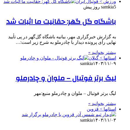
ورزش > فوتبال ایران
5 روز پیش
samkia
باشگاه گل گهر: حقانیت ما اثبات شد
به گزارش خبرگزاری مهر، بیانیه باشگاه گل‌گهر در پی تأیید
نهایی رأی پرونده دیدار با چادرملو به شرح زیر است:…
بیشتر بخوانید »
استانها > گیلان
samkia
۱۴۰۳/۱۱/۰۹
لیگ برتر فوتبال – ملوان و چادرملو
لیگ برتر فوتبال – ملوان و چادرملو منبع:مهر
بیشتر بخوانید »
استانها > قزوین
samkia
۱۴۰۳/۱۱/۰۳