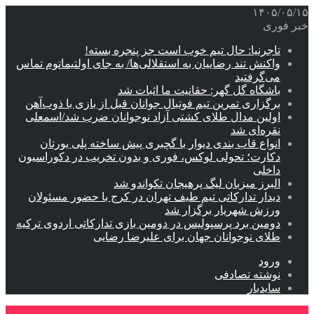
۱۴۰۵/۰۵/۱۵
خبر فوری
تاجرنیا: حال تیم خوب است جز پنجره بسته!
واکنش تند رضاییان به استقلالی‌ها/ به جای اولتیماتوم تماس
می‌گرفتید
باشگاه گل گهر: حقانیت ما اثبات شد
برگزاری تمرین تیم فوتبال جوانان قبل از بازی با ذوب‌آهن
اولین مدال طلای کشتی آزاد نوجوانان ضرب شد/اسمعلی
نقره‌ای شد
انواع قاب بندی دیوار با گچبری پیش ساخته پلی یورتان
دکارت؛ تحولی لوکس، فوری و بدون تخریب در دکوراسیون
داخلی
البرز میزبان لیگ پرهیجان تکواندو شد
دیدار تدارکاتی تیم طیف تهران در کرج با حضور مسئولان
ورزش شهریار برگزار شد
دومین برد پرسپولیس در دومین بازی تدارکاتی اردوی ترکیه
طلای نوجوانان جهان برای علیرضا رضایی
ورود
نوشته تصادفی
سایدبار