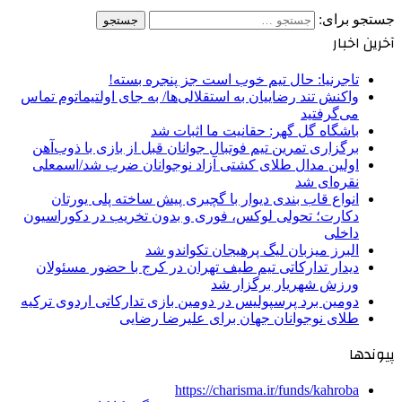
جستجو برای:
آخرین اخبار
تاجرنیا: حال تیم خوب است جز پنجره بسته!
واکنش تند رضاییان به استقلالی‌ها/ به جای اولتیماتوم تماس
می‌گرفتید
باشگاه گل گهر: حقانیت ما اثبات شد
برگزاری تمرین تیم فوتبال جوانان قبل از بازی با ذوب‌آهن
اولین مدال طلای کشتی آزاد نوجوانان ضرب شد/اسمعلی
نقره‌ای شد
انواع قاب بندی دیوار با گچبری پیش ساخته پلی یورتان
دکارت؛ تحولی لوکس، فوری و بدون تخریب در دکوراسیون
داخلی
البرز میزبان لیگ پرهیجان تکواندو شد
دیدار تدارکاتی تیم طیف تهران در کرج با حضور مسئولان
ورزش شهریار برگزار شد
دومین برد پرسپولیس در دومین بازی تدارکاتی اردوی ترکیه
طلای نوجوانان جهان برای علیرضا رضایی
پیوندها
https://charisma.ir/funds/kahroba