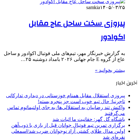
samkia
۱۴۰۵/۰۳/۲۵
پیروزی سخت ساحل عاج مقابل
اکوادور
به گزارش خبرنگار مهر، تیم‌های ملی فوتبال اکوادور و ساحل
عاج از گروه E جام جهانی ۲۰۲۶ بامداد دوشنبه ۲۵…
بیشتر بخوانید »
آخرین اخبار
پیروزی استقلال مقابل همنام خوزستانی در دیداری تدارکاتی
تاجرنیا: حال تیم خوب است جز پنجره بسته!
واکنش تند رضاییان به استقلالی‌ها/ به جای اولتیماتوم تماس
می‌گرفتید
باشگاه گل گهر: حقانیت ما اثبات شد
برگزاری تمرین تیم فوتبال جوانان قبل از بازی با ذوب‌آهن
اولین مدال طلای کشتی آزاد نوجوانان ضرب شد/اسمعلی
نقره‌ای شد