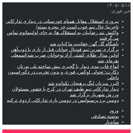
۱۴۰۵/۰۵/۱۶
خبر فوری
پیروزی استقلال مقابل همنام خوزستانی در دیداری تدارکاتی
تاجرنیا: حال تیم خوب است جز پنجره بسته!
واکنش تند رضاییان به استقلالی‌ها/ به جای اولتیماتوم تماس
می‌گرفتید
باشگاه گل گهر: حقانیت ما اثبات شد
برگزاری تمرین تیم فوتبال جوانان قبل از بازی با ذوب‌آهن
اولین مدال طلای کشتی آزاد نوجوانان ضرب شد/اسمعلی
نقره‌ای شد
انواع قاب بندی دیوار با گچبری پیش ساخته پلی یورتان
دکارت؛ تحولی لوکس، فوری و بدون تخریب در دکوراسیون
داخلی
البرز میزبان لیگ پرهیجان تکواندو شد
دیدار تدارکاتی تیم طیف تهران در کرج با حضور مسئولان
ورزش شهریار برگزار شد
دومین برد پرسپولیس در دومین بازی تدارکاتی اردوی ترکیه
ورود
نوشته تصادفی
سایدبار