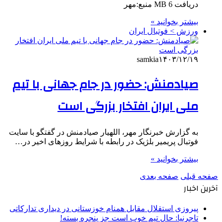
دریافت 6 MB منبع:مهر
بیشتر بخوانید »
ورزش > فوتبال ایران
samkia
۱۴۰۳/۱۲/۱۹
صیادمنش: حضور در جام جهانی با تیم
ملی ایران افتخار بزرگی است
به گزارش خبرنگار مهر، اللهیار صیادمنش در گفتگو با سایت
فوتبال پریمیر بلژیک در رابطه با شرایط روزهای اخیر در…
بیشتر بخوانید »
صفحه قبلی
صفحه بعدی
آخرین اخبار
پیروزی استقلال مقابل همنام خوزستانی در دیداری تدارکاتی
تاجرنیا: حال تیم خوب است جز پنجره بسته!