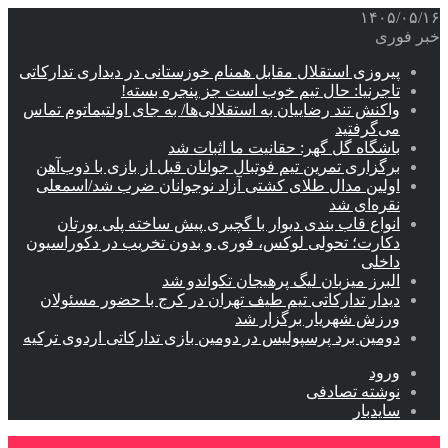
۱۴۰۵/۰۵/۱۶
خبر فوری
پیروزی استقلال مقابل همنام خوزستانی در دیداری تدارکاتی
تاجرنیا: حال تیم خوب است جز پنجره بسته!
واکنش تند رضاییان به استقلالی‌ها/ به جای اولتیماتوم تماس
می‌گرفتید
باشگاه گل گهر: حقانیت ما اثبات شد
برگزاری تمرین تیم فوتبال جوانان قبل از بازی با ذوب‌آهن
اولین مدال طلای کشتی آزاد نوجوانان ضرب شد/اسمعلی
نقره‌ای شد
انواع قاب بندی دیوار با گچبری پیش ساخته پلی یورتان
دکارت؛ تحولی لوکس، فوری و بدون تخریب در دکوراسیون
داخلی
البرز میزبان لیگ پرهیجان تکواندو شد
دیدار تدارکاتی تیم طیف تهران در کرج با حضور مسئولان
ورزش شهریار برگزار شد
دومین برد پرسپولیس در دومین بازی تدارکاتی اردوی ترکیه
ورود
نوشته تصادفی
سایدبار