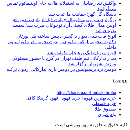
واکنش تند رضاییان به استقلالی‌ها/ به جای اولتیماتوم تماس
می‌گرفتید
باشگاه گل گهر: حقانیت ما اثبات شد
برگزاری تمرین تیم فوتبال جوانان قبل از بازی با ذوب‌آهن
اولین مدال طلای کشتی آزاد نوجوانان ضرب شد/اسمعلی
نقره‌ای شد
انواع قاب بندی دیوار با گچبری پیش ساخته پلی یورتان
دکارت؛ تحولی لوکس، فوری و بدون تخریب در دکوراسیون
داخلی
البرز میزبان لیگ پرهیجان تکواندو شد
دیدار تدارکاتی تیم طیف تهران در کرج با حضور مسئولان
ورزش شهریار برگزار شد
دومین برد پرسپولیس در دومین بازی تدارکاتی اردوی ترکیه
پیوندها
https://charisma.ir/funds/kahroba
خرید بهترین قهوه | خرید قهوه | قهوه گرنیکا کافی
خرید قسطی
صندوق طلا
وام فوری
کلیه حقوق متعلق به مهر ورزشی است