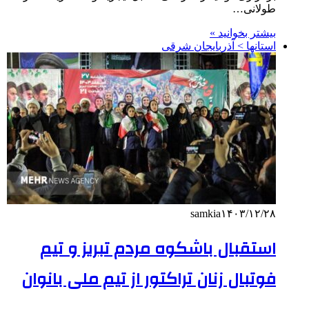
طولانی…
بیشتر بخوانید »
استانها > آذربایجان شرقی
samkia
۱۴۰۳/۱۲/۲۸
استقبال باشکوه مردم تبریز و تیم
فوتبال زنان تراکتور از تیم ملی بانوان