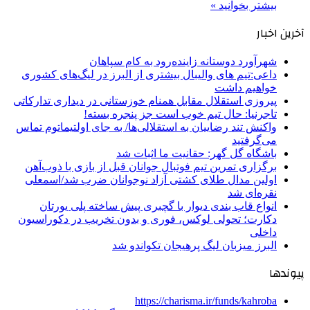
بیشتر بخوانید »
آخرین اخبار
شهرآورد دوستانه زاینده‌رود به کام سپاهان
داعی:تیم های والیبال بیشتری از البرز در لیگ‌های کشوری
خواهیم داشت
پیروزی استقلال مقابل همنام خوزستانی در دیداری تدارکاتی
تاجرنیا: حال تیم خوب است جز پنجره بسته!
واکنش تند رضاییان به استقلالی‌ها/ به جای اولتیماتوم تماس
می‌گرفتید
باشگاه گل گهر: حقانیت ما اثبات شد
برگزاری تمرین تیم فوتبال جوانان قبل از بازی با ذوب‌آهن
اولین مدال طلای کشتی آزاد نوجوانان ضرب شد/اسمعلی
نقره‌ای شد
انواع قاب بندی دیوار با گچبری پیش ساخته پلی یورتان
دکارت؛ تحولی لوکس، فوری و بدون تخریب در دکوراسیون
داخلی
البرز میزبان لیگ پرهیجان تکواندو شد
پیوندها
https://charisma.ir/funds/kahroba