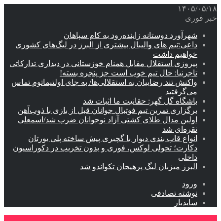
۱۴۰۵/۰۵/۱۸
خبر فوری
شهرآورد دوستانه زاینده‌رود به کام سپاهان
داعی:تیم های والیبال بیشتری از البرز در لیگ‌های کشوری
خواهیم داشت
پیروزی استقلال مقابل همنام خوزستانی در دیداری تدارکاتی
تاجرنیا: حال تیم خوب است جز پنجره بسته!
واکنش تند رضاییان به استقلالی‌ها/ به جای اولتیماتوم تماس
می‌گرفتید
باشگاه گل گهر: حقانیت ما اثبات شد
برگزاری تمرین تیم فوتبال جوانان قبل از بازی با ذوب‌آهن
اولین مدال طلای کشتی آزاد نوجوانان ضرب شد/اسمعلی
نقره‌ای شد
انواع قاب بندی دیوار با گچبری پیش ساخته پلی یورتان
دکارت؛ تحولی لوکس، فوری و بدون تخریب در دکوراسیون
داخلی
البرز میزبان لیگ پرهیجان تکواندو شد
ورود
نوشته تصادفی
سایدبار